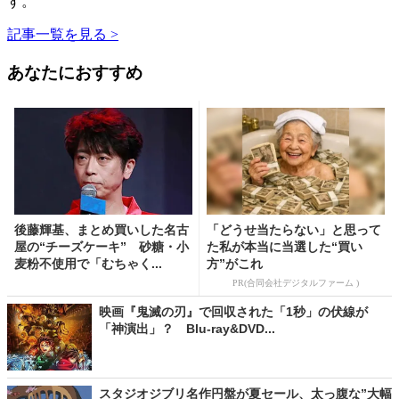
す。
記事一覧を見る >
あなたにおすすめ
後藤輝基、まとめ買いした名古
「どうせ当たらない」と思って
屋の“チーズケーキ” 砂糖・小
た私が本当に当選した“買い
麦粉不使用で「むちゃく...
方”がこれ
PR(合同会社デジタルファーム )
映画『鬼滅の刃』で回収された「1秒」の伏線が
「神演出」？ Blu-ray&DVD...
スタジオジブリ名作円盤が夏セール、太っ腹な”大幅