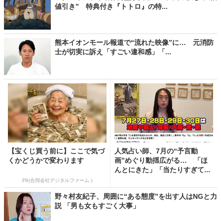
値引き” 特典付き『トトロ』の特...
熊本イオンモール報道で“流れた映像”に… 元消防
士が切実に訴え「すごい違和感」「...
【宝くじ買う前に】ここで気づ
人気占い師、7月の“予言動
くかどうかで変わります
画”めぐり動揺広がる… 「ほ
んとにきた」「当たりすぎて...
PR(合同会社デジタルファーム )
野々村友紀子、周囲に“ある態度”を出す人はNGと力
説 「男も女もすごく大事」