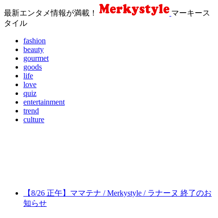
最新エンタメ情報が満載！
マーキース
タイル
fashion
beauty
gourmet
goods
life
love
quiz
entertainment
trend
culture
【8/26 正午】ママテナ / Merkystyle / ラナーヌ 終了のお
知らせ