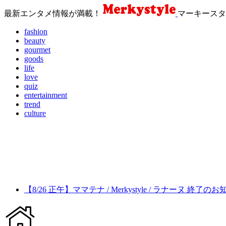
最新エンタメ情報が満載！
マーキースタ
fashion
beauty
gourmet
goods
life
love
quiz
entertainment
trend
culture
【8/26 正午】ママテナ / Merkystyle / ラナーヌ 終了の