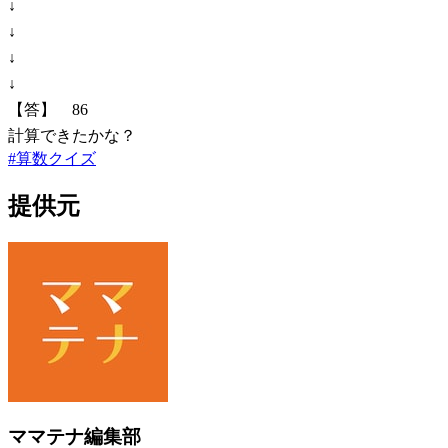
↓
↓
↓
↓
【答】 86
計算できたかな？
#
算数クイズ
提供元
ママテナ編集部