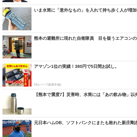
いま水筒に「意外なもの」を入れて持ち歩く人が増加中
熊本の避難所に現れた自衛隊員 目を疑うエアコンの運
アマゾン1位の実績！380円で5日間お試し。
PR(ハーブ健康本舗)
【熊本で震度7】災害時、水筒には「あの飲み物」以外い
元日本ハムOB、ソフトバンクにまたも敗れた新庄剛志監