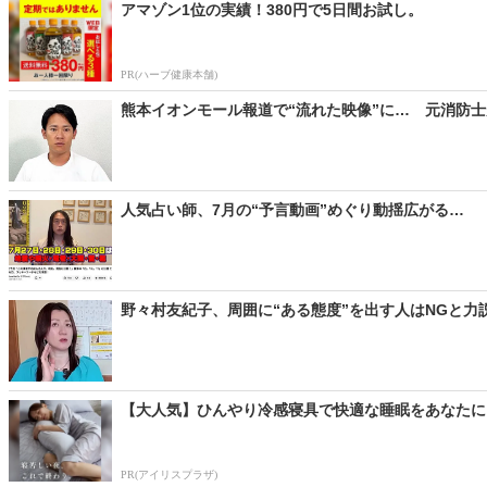
アマゾン1位の実績！380円で5日間お試し。
PR(ハーブ健康本舗)
熊本イオンモール報道で“流れた映像”に… 元消防士
人気占い師、7月の“予言動画”めぐり動揺広がる… 「
野々村友紀子、周囲に“ある態度”を出す人はNGと力
【大人気】ひんやり冷感寝具で快適な睡眠をあなたに
PR(アイリスプラザ)