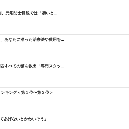
、元消防士目線では「凄いと...
」あなたに沿った治療法や費用を...
匹すべての猫を救出「専門スタッ...
ランキング＜第１位〜第３位＞
せてあげないとかわいそう」