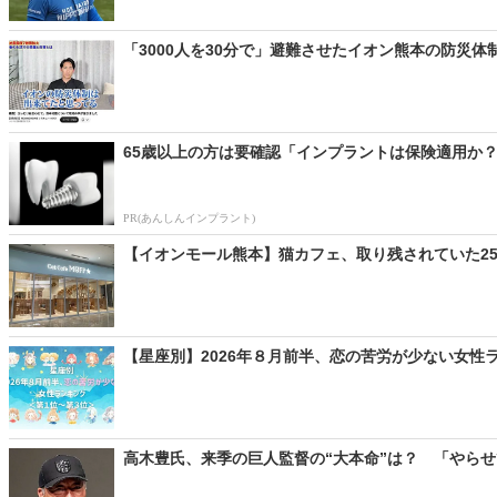
「3000人を30分で」避難させたイオン熊本の防災体制
65歳以上の方は要確認「インプラントは保険適用か？
PR(あんしんインプラント)
【イオンモール熊本】猫カフェ、取り残されていた25
【星座別】2026年８月前半、恋の苦労が少ない女性
高木豊氏、来季の巨人監督の“大本命”は？ 「やら