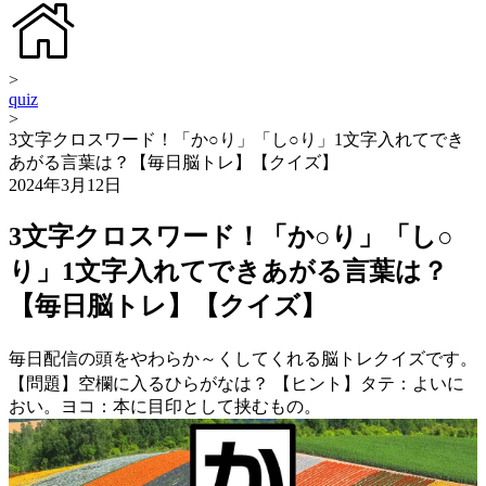
>
quiz
>
3文字クロスワード！「か○り」「し○り」1文字入れてでき
あがる言葉は？【毎日脳トレ】【クイズ】
2024年3月12日
3文字クロスワード！「か○り」「し○
り」1文字入れてできあがる言葉は？
【毎日脳トレ】【クイズ】
毎日配信の頭をやわらか～くしてくれる脳トレクイズです。
【問題】空欄に入るひらがなは？ 【ヒント】タテ：よいに
おい。ヨコ：本に目印として挟むもの。