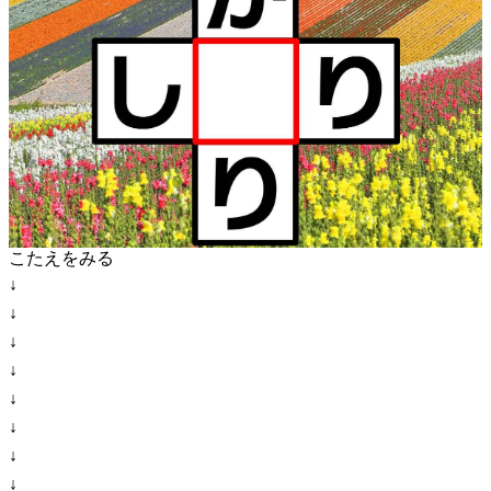
こたえをみる
↓
↓
↓
↓
↓
↓
↓
↓