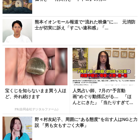
熊本イオンモール報道で“流れた映像”に… 元消防
士が切実に訴え「すごい違和感」「...
宝くじを知らないまま買う人ほ
人気占い師、7月の“予言動
ど、外れ続けます
画”めぐり動揺広がる… 「ほ
んとにきた」「当たりすぎて...
PR(合同会社デジタルファーム)
野々村友紀子、周囲に“ある態度”を出す人はNGと力
説 「男も女もすごく大事」