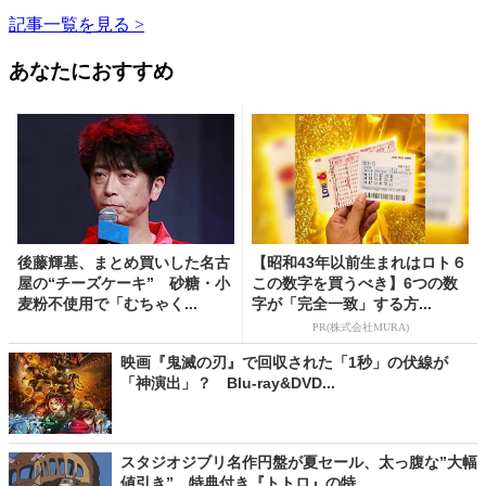
記事一覧を見る >
あなたにおすすめ
後藤輝基、まとめ買いした名古
【昭和43年以前生まれはロト６
屋の“チーズケーキ” 砂糖・小
この数字を買うべき】6つの数
麦粉不使用で「むちゃく...
字が「完全一致」する方...
PR(株式会社MURA)
映画『鬼滅の刃』で回収された「1秒」の伏線が
「神演出」？ Blu-ray&DVD...
スタジオジブリ名作円盤が夏セール、太っ腹な”大幅
値引き” 特典付き『トトロ』の特...