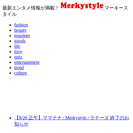
最新エンタメ情報が満載！
マーキース
タイル
fashion
beauty
gourmet
goods
life
love
quiz
entertainment
trend
culture
【8/26 正午】ママテナ / Merkystyle / ラナーヌ 終了のお
知らせ