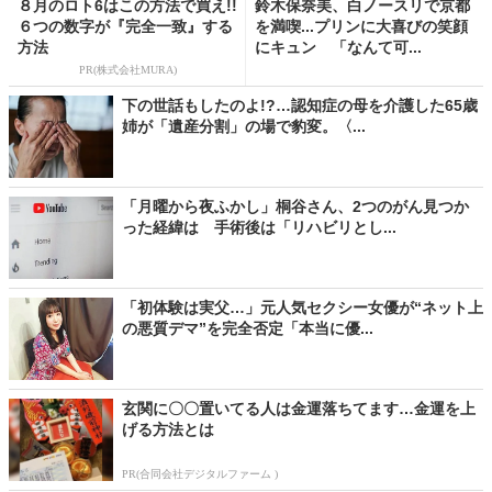
８月のロト6はこの方法で買え!!
鈴木保奈美、白ノースリで京都
６つの数字が『完全一致』する
を満喫...プリンに大喜びの笑顔
方法
にキュン 「なんて可...
PR(株式会社MURA)
下の世話もしたのよ!?…認知症の母を介護した65歳
姉が「遺産分割」の場で豹変。〈...
「月曜から夜ふかし」桐谷さん、2つのがん見つか
った経緯は 手術後は「リハビリとし...
「初体験は実父…」元人気セクシー女優が“ネット上
の悪質デマ”を完全否定「本当に優...
玄関に〇〇置いてる人は金運落ちてます…金運を上
げる方法とは
PR(合同会社デジタルファーム )