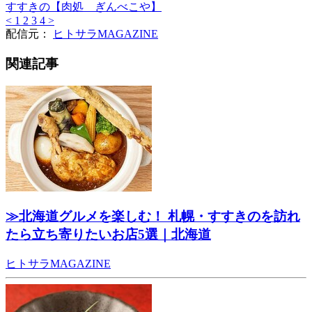
すすきの【肉処 ぎんべこや】
<
1
2
3
4
>
配信元：
ヒトサラMAGAZINE
関連記事
≫北海道グルメを楽しむ！ 札幌・すすきのを訪れ
たら立ち寄りたいお店5選｜北海道
ヒトサラMAGAZINE