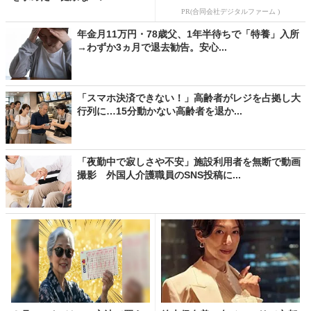
PR(合同会社デジタルファーム )
年金月11万円・78歳父、1年半待ちで「特養」入所
→わずか3ヵ月で退去勧告。安心...
「スマホ決済できない！」高齢者がレジを占拠し大
行列に…15分動かない高齢者を退か...
「夜勤中で寂しさや不安」施設利用者を無断で動画
撮影 外国人介護職員のSNS投稿に...