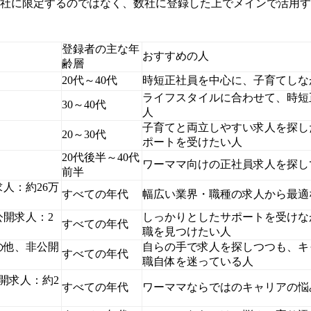
1社に限定するのではなく、数社に登録した上でメインで活用
登録者の主な年
おすすめの人
齢層
20代～40代
時短正社員を中心に、子育てしな
ライフスタイルに合わせて、時短
30～40代
人
子育てと両立しやすい求人を探し
20～30代
ポートを受けたい人
20代後半～40代
ワーママ向けの正社員求人を探し
前半
人：約26万
すべての年代
幅広い業界・職種の求人から最適
公開求人：2
しっかりとしたサポートを受けな
すべての年代
職を見つけたい人
その他、非公開
自らの手で求人を探しつつも、キ
すべての年代
職自体を迷っている人
公開求人：約2
すべての年代
ワーママならではのキャリアの悩