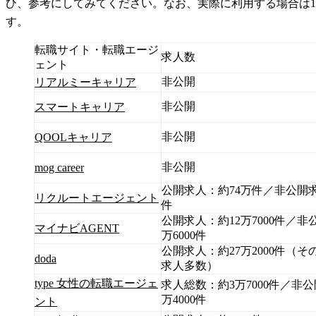
ひ、参考にしてみてください。なお、実際に利用する場合は
す。
転職サイト・転職エージ
求人数
ェント
非公開
リアルミーキャリア
非公開
スマートキャリア
非公開
QOOLキャリア
非公開
mog career
公開求人：約74万件／非公開求
リクルートエージェント
件
公開求人：約12万7000件／非
マイナビAGENT
万6000件
公開求人：約27万2000件（
doda
求人多数）
type 女性の転職エージェ
求人総数：約3万7000件／非
万4000件
ント