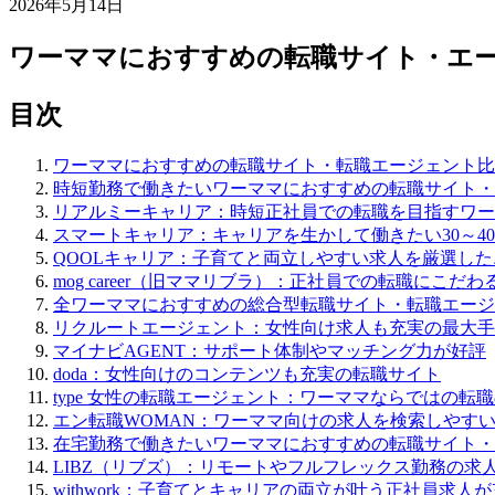
2026年5月14日
ワーママにおすすめの転職サイト・エー
目次
ワーママにおすすめの転職サイト・転職エージェント比
時短勤務で働きたいワーママにおすすめの転職サイト・
リアルミーキャリア：時短正社員での転職を目指すワー
スマートキャリア：キャリアを生かして働きたい30～4
QOOLキャリア：子育てと両立しやすい求人を厳選し
mog career（旧ママリブラ）：正社員での転職にこだ
全ワーママにおすすめの総合型転職サイト・転職エージ
リクルートエージェント：女性向け求人も充実の最大手
マイナビAGENT：サポート体制やマッチング力が好評
doda：女性向けのコンテンツも充実の転職サイト
type 女性の転職エージェント：ワーママならではの転
エン転職WOMAN：ワーママ向けの求人を検索しやす
在宅勤務で働きたいワーママにおすすめの転職サイト・
LIBZ（リブズ）：リモートやフルフレックス勤務の求
withwork：子育てとキャリアの両立が叶う正社員求人