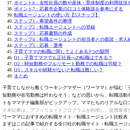
ポイント6：女性社員の数や産休・育休制度の利用状況
ポイント7：応募先企業の口コミ体験談を参考にする
転職エージェントの使い方【5ステップ】
ステップ1：希望条件の整理
ステップ2：転職エージェントへの登録
ステップ3：応募書類の作成
ステップ4：転職エージェントの担当者との面談・求人
ステップ5：応募・選考
子育てママの転職に関してよくある3つの疑問
Q1：子育てママでも正社員への転職はできる？
Q2：時短勤務やフルリモート勤務での転職は可能？
Q3：スキルや経験がないと転職は難しい？
まとめ
子育てしながら働くワーキングマザー（ワーママ）が悩む「
短勤務や在宅勤務は叶わなそう」などの思いから、転職活動
トをママテナ編集部がピックアップ。ママたちのリアルな口
※本記事は、アフィリエイトプログラムを利用し、提携業者
ワーママにおすすめの転職サイト・転職エージェント比較表
まずはこの記事で紹介する全15社の転職サイト・転職エー