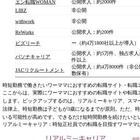
公開求人：約2000件
エン転職WOMAN
非公開
LIBZ
非公開
withwork
公開求人：約200件
ReWorks
ー（約4万1800社以上が導入）
ビズリーチ
公開求人：約5万件、独占求人が
パソナキャリア
件以上
公開求人：約4万8000件（非
JACリクルートメント
数保有）
時短勤務で働きたいワーママにおすすめの転職サイト・転職
ここからは、実際にワーママにおすすめの転職サイトや転職
します。ピックアップするのは、リアルミーキャリア、スマートキ
法律上、時短勤務は子どもが3歳になるまでが原則。ただ、
いる可能性が高めです。できるだけ短時間勤務を続けたいと
リアルミーキャリア：時短正社員での転職を目指すワーママ