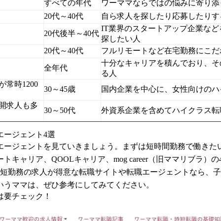
すべての年代
ワーママならではの悩みに寄り添
20代～40代
自ら求人を探したり応募したりす
IT業界のスタートアップ企業な
20代後半～40代
探したい人
20代～40代
フルリモートなど在宅勤務にこだ
十分なキャリアを積んでおり、そ
全年代
る人
常時1200
30～45歳
国内企業を中心に、女性向けのハ
公開求人も多
30～50代
外資系企業を含めてハイクラス転
エージェント4選
エージェントを見ていきましょう。まずは短時間勤務で働きた
ャリア、QOOLキャリア、mog career（旧ママリブラ）の
時短勤務の求人が得意な転職サイトや転職エージェントなら、子
いうママは、ぜひ参考にしてみてください。
は要チェック！