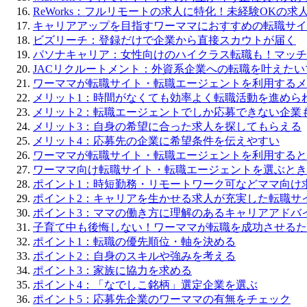
ReWorks：フルリモートの求人に特化！未経験OKの求
キャリアアップを目指すワーママにおすすめの転職サイ
ビズリーチ：登録だけで企業から直接スカウトが届く
パソナキャリア：女性向けのハイクラス転職も！マッチ
JACリクルートメント：外資系企業への転職を叶えた
ワーママが転職サイト・転職エージェントを利用するメ
メリット1：時間がなくても効率よく転職活動を進めら
メリット2：転職エージェントでしか応募できない企業
メリット3：自身の希望に合った求人を探してもらえる
メリット4：応募先の企業に希望条件を伝えやすい
ワーママが転職サイト・転職エージェントを利用すると
ワーママ向け転職サイト・転職エージェントを選ぶとき
ポイント1：時短勤務・リモートワーク可などママ向け
ポイント2：キャリアを生かせる求人が充実した転職サ
ポイント3：ママの働き方に理解のあるキャリアアドバ
子育て中も後悔しない！ワーママが転職を成功させるた
ポイント1：転職の優先順位・軸を決める
ポイント2：自身のスキルや強みを考える
ポイント3：家族に協力を求める
ポイント4：「なでしこ銘柄」選定企業を選ぶ
ポイント5：応募先企業のワーママの有無をチェック