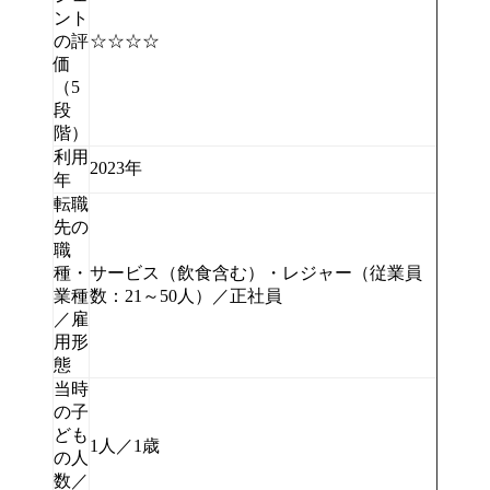
ント
の評
☆☆☆☆
価
（5
段
階）
利用
2023年
年
転職
先の
職
種・
サービス（飲食含む）・レジャー（従業員
業種
数：21～50人）／正社員
／雇
用形
態
当時
の子
ども
1人／1歳
の人
数／