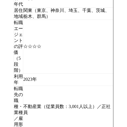
年代
居住
関東（東京、神奈川、埼玉、千葉、茨城、
地域
栃木、群馬）
転職
エー
ジェ
ント
の評
☆☆☆☆
価
（5
段
階）
利用
2023年
年
転職
先の
職
種・
不動産業（従業員数：3,001人以上）／正社
業種
員
／雇
用形