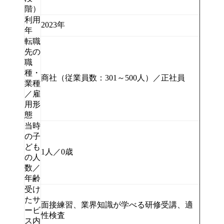
階）
利用
2023年
年
転職
先の
職
種・
商社（従業員数：301～500人）／正社員
業種
／雇
用形
態
当時
の子
ども
1人／0歳
の人
数／
年齢
受け
たサ
面接練習、業界知識が学べる研修受講、適
ービ
性検査
ス内