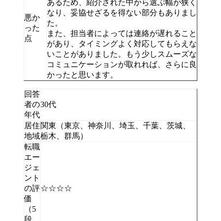
あるため、紹介された中から選ぶ幅が狭く
なり、妥協せざるを得ない部分もありまし
悪か
た。
った
また、担当者によっては連絡が遅れること
点
があり、タイミングよく対応してもらえな
いことがありました。もう少しスムーズな
コミュニケーションが取れれば、さらに良
かったと思います。
回答
者の
30代
年代
居住
関東（東京、神奈川、埼玉、千葉、茨城、
地域
栃木、群馬）
転職
エー
ジェ
ント
の評
☆☆☆☆
価
（5
段