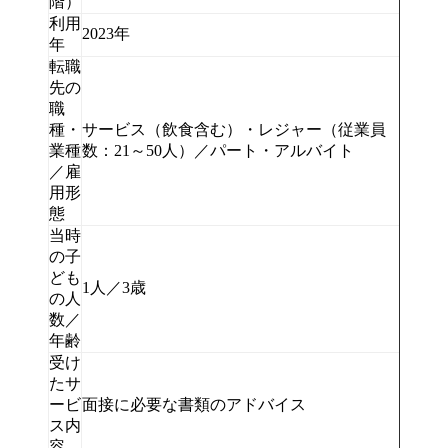
階）
利用
2023年
年
転職
先の
職
種・
サービス（飲食含む）・レジャー（従業員
業種
数：21～50人）／パート・アルバイト
／雇
用形
態
当時
の子
ども
1人／3歳
の人
数／
年齢
受け
たサ
ービ
面接に必要な書類のアドバイス
ス内
容