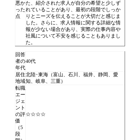
悪か
た、紹介された求人が自分の希望と少しず
った
れていることがあり、最初の段階でしっか
点
りとニーズを伝えることが大切だと感じま
した。さらに、求人情報に関する詳細な情
報が少ない場合があり、実際の仕事内容や
社風について不安を感じることもありまし
た。
回答
者の
40代
年代
居住
北陸･東海（富山、石川、福井、静岡、愛
地域
知、岐阜、三重）
転職
エー
ジェ
ント
の評
☆☆☆☆
価
（5
段