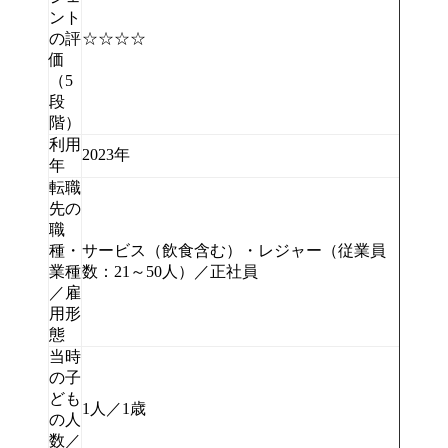
ント
の評
☆☆☆☆
価
（5
段
階）
利用
2023年
年
転職
先の
職
種・
サービス（飲食含む）・レジャー（従業員
業種
数：21～50人）／正社員
／雇
用形
態
当時
の子
ども
1人／1歳
の人
数／