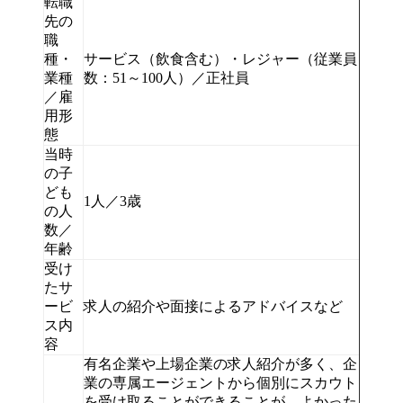
転職
先の
職
種・
サービス（飲食含む）・レジャー（従業員
業種
数：51～100人）／正社員
／雇
用形
態
当時
の子
ども
1人／3歳
の人
数／
年齢
受け
たサ
ービ
求人の紹介や面接によるアドバイスなど
ス内
容
有名企業や上場企業の求人紹介が多く、企
業の専属エージェントから個別にスカウト
を受け取ることができることが、よかった