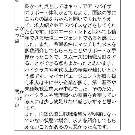
良かった点としてはキャリアアドバイザー
のサポート体制がとてもよく、面談の際に
こちらの話をちゃんと聞いてくれたうえ
で、求人紹介やアドバイスなどをしてくれ
よか
た点です。他のエージェントと比べても信
った
頼できる転職エージェントであると感じま
点
した。また、希望条件にマッチした求人を
多数紹介してもらったことやサポートが手
厚かったことで、スムーズに転職活動をす
ることができる点もよかったと思います。
ハイクラスや40代以上の転職が難しいとい
う点です。マイナビエージェントが取り扱
う求人は主に中小企業が多く、第二新卒や
未経験歓迎求人が中心でした。そのため、
悪か
ハイクラスや管理職への転職を希望してい
った
る人には少し物足りない感じがすると思い
点
ます。
また、面談の際に転職希望先が明確になっ
ていない状態の場合、求人を紹介してもら
えないことがあるのも悪かった点です。