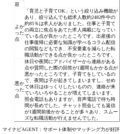
容
「育児と子育てOK」という絞り込み機能が
あり、絞り込んでも総求人数約2482件中の
約85％は求人がありました。仕事と子育て
よか
の両立に焦点をあてた求人掲載になってい
った
ている点が良かったところです。出産後の
点
仕事復帰に必要な知識が学べるコラム配信
の閲覧などもでき、不安要素を減らした転
職活動ができる点が良かったところです。
休日や夜間にアドバイザーから連絡がある
点や質問した際の回答が1週間もかかる点が
悪かったところです。子育てをしているの
で、夜間は子が起きてしまいますし、せめ
悪か
て休日はゆっくりしたいものの、連絡が来
った
ていろいろやることが増えてしまいます。
点
照会電話もありますが、音声電話で待ち時
間が長めでした。チャット照会しても返信
が1週間前後かかることが多々あり、スムー
ズな転職活動が行えませんでした。
マイナビAGENT：サポート体制やマッチング力が好評