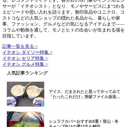
る、レコメンドサイトです。各分野の専門家やインフルエン
サーが「イチオシスト」となり、モノやサービスにまつわる
エピソードや思い入れを語ります。無印良品やユニクロ、コ
ストコなどの人気ショップの隠れた名品から、暮らしや家
事、ファッション、グルメなどの気になるアイテムまで――
コラムや動画を通して、モノとヒトの出会いが生まれる場を
目指しています。
記事一覧を見る >
イチオシ ダイソー特集 >
イチオシ セリア特集 >
イチオシ グルメ特集 >
人気記事ランキング
アイス、だまされたと思ってやってみて
「たったこれだけ」突破ファイル放送で
大注目！...
シュラフカバーおすすめ8選！登山・冬
キャンプ向けの選び方も解説