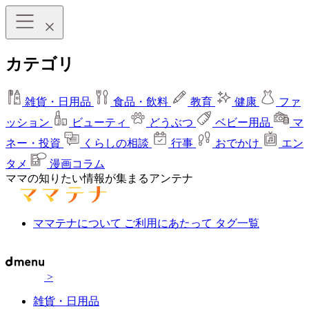
カテゴリ
雑貨・日用品
食品・飲料
教育
健康
ファ
ッション
ビューティ
どうぶつ
ベビー用品
マ
ネー・投資
くらしの相談
行事
おでかけ
エン
タメ
漫画コラム
ママの知りたい情報が集まるアンテナ
ママテナについて
ご利用にあたって
タグ一覧
>
雑貨・日用品