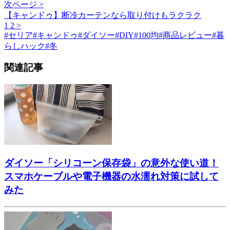
次ページ >
【キャンドゥ】断冷カーテンなら取り付けもラクラク
1
2
>
#
セリア
#
キャンドゥ
#
ダイソー
#
DIY
#
100均
#
商品レビュー
#
暮
らしハック
#
冬
関連記事
ダイソー「シリコーン保存袋」の意外な使い道！
スマホケーブルや電子機器の水濡れ対策に試して
みた