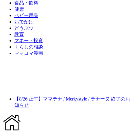
食品・飲料
健康
ベビー用品
おでかけ
どうぶつ
教育
マネー・投資
くらしの相談
ママコマ漫画
【8/26 正午】ママテナ / Merkystyle / ラナーヌ 終了のお
知らせ