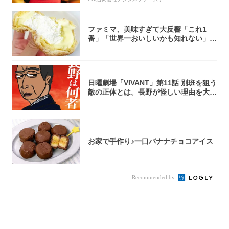
ファミマ、美味すぎて大反響「これ1
番」「世界一おいしいかも知れない」
「飲めそう」
日曜劇場「VIVANT」第11話 別班を狙う
敵の正体とは。長野が怪しい理由を大
考...
お家で手作り♪一口バナナチョコアイス
Recommended by