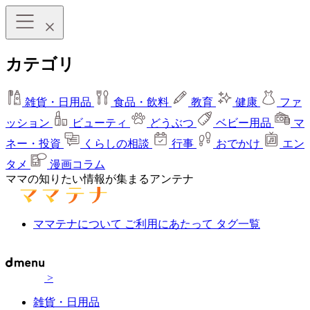
カテゴリ
雑貨・日用品
食品・飲料
教育
健康
ファ
ッション
ビューティ
どうぶつ
ベビー用品
マ
ネー・投資
くらしの相談
行事
おでかけ
エン
タメ
漫画コラム
ママの知りたい情報が集まるアンテナ
ママテナについて
ご利用にあたって
タグ一覧
>
雑貨・日用品