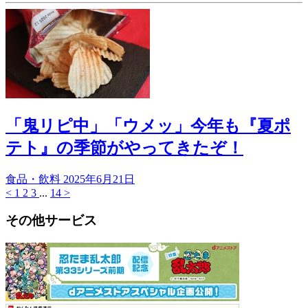
「鬼リピ中」「ウメッ」今年も『夏ポ
テト』の季節がやってきたぞ！
食品・飲料
2025年6月21日
<
1
2
3
...
14
>
その他サービス