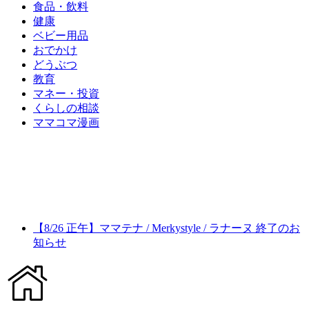
食品・飲料
健康
ベビー用品
おでかけ
どうぶつ
教育
マネー・投資
くらしの相談
ママコマ漫画
【8/26 正午】ママテナ / Merkystyle / ラナーヌ 終了のお
知らせ