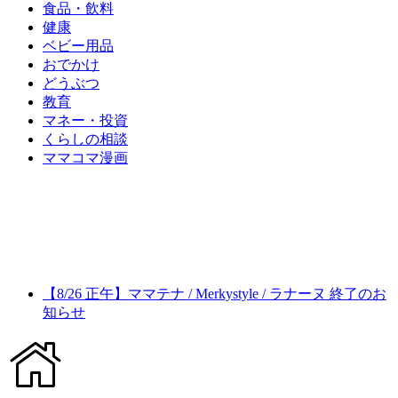
食品・飲料
健康
ベビー用品
おでかけ
どうぶつ
教育
マネー・投資
くらしの相談
ママコマ漫画
【8/26 正午】ママテナ / Merkystyle / ラナーヌ 終了のお
知らせ