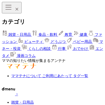
カテゴリ
雑貨・日用品
食品・飲料
教育
健康
ファ
ッション
ビューティ
どうぶつ
ベビー用品
マ
ネー・投資
くらしの相談
行事
おでかけ
エン
タメ
漫画コラム
ママの知りたい情報が集まるアンテナ
ママテナについて
ご利用にあたって
タグ一覧
>
雑貨・日用品