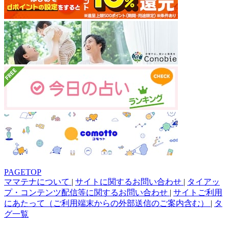
PAGETOP
ママテナについて
|
サイトに関するお問い合わせ
|
タイアッ
プ・コンテンツ配信等に関するお問い合わせ
|
サイトご利用
にあたって（ご利用端末からの外部送信のご案内含む）
|
タ
グ一覧