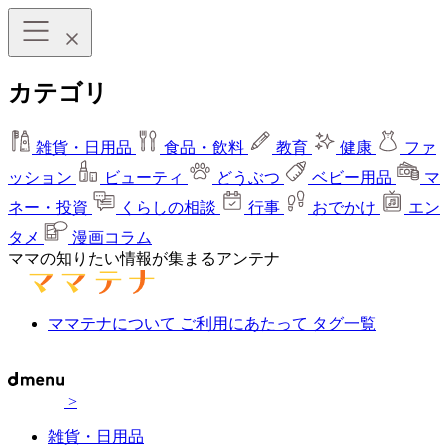
カテゴリ
雑貨・日用品
食品・飲料
教育
健康
ファ
ッション
ビューティ
どうぶつ
ベビー用品
マ
ネー・投資
くらしの相談
行事
おでかけ
エン
タメ
漫画コラム
ママの知りたい情報が集まるアンテナ
ママテナについて
ご利用にあたって
タグ一覧
>
雑貨・日用品