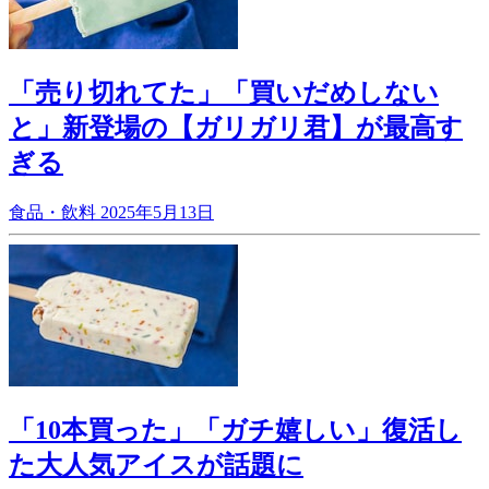
「売り切れてた」「買いだめしない
と」新登場の【ガリガリ君】が最高す
ぎる
食品・飲料
2025年5月13日
「10本買った」「ガチ嬉しい」復活し
た大人気アイスが話題に