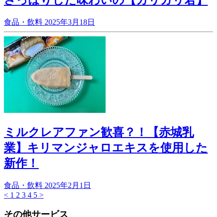
食品・飲料
2025年3月18日
ミルクレアファン歓喜？！【赤城乳
業】キリマンジャロエキスを使用した
新作！
食品・飲料
2025年2月1日
<
1
2
3
4
5
>
その他サービス