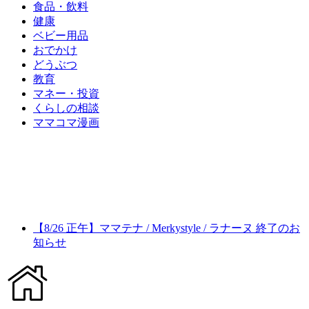
食品・飲料
健康
ベビー用品
おでかけ
どうぶつ
教育
マネー・投資
くらしの相談
ママコマ漫画
【8/26 正午】ママテナ / Merkystyle / ラナーヌ 終了のお
知らせ