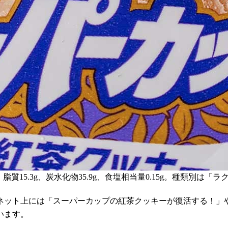
g、脂質15.3g、炭水化物35.9g、食塩相当量0.15g。種類別は
ネット上には「スーパーカップの紅茶クッキーが復活する！」
います。