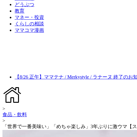
どうぶつ
教育
マネー・投資
くらしの相談
ママコマ漫画
【8/26 正午】ママテナ / Merkystyle / ラナーヌ 終了の
>
食品・飲料
>
「世界で一番美味い」「めちゃ楽しみ」3年ぶりに激ウマ【ス