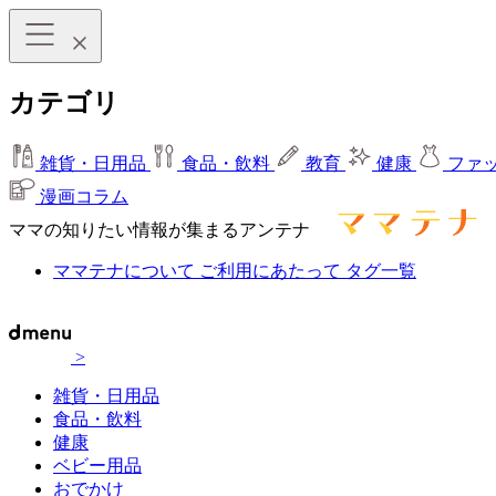
カテゴリ
雑貨・日用品
食品・飲料
教育
健康
ファ
漫画コラム
ママの知りたい情報が集まるアンテナ
ママテナについて
ご利用にあたって
タグ一覧
>
雑貨・日用品
食品・飲料
健康
ベビー用品
おでかけ