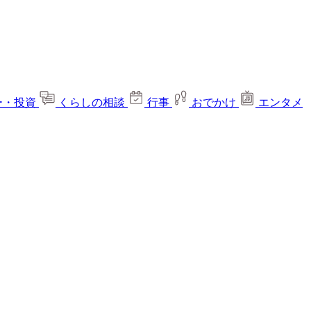
ー・投資
くらしの相談
行事
おでかけ
エンタメ