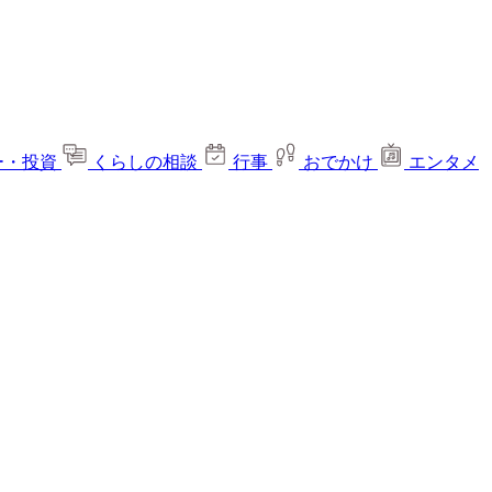
ー・投資
くらしの相談
行事
おでかけ
エンタメ