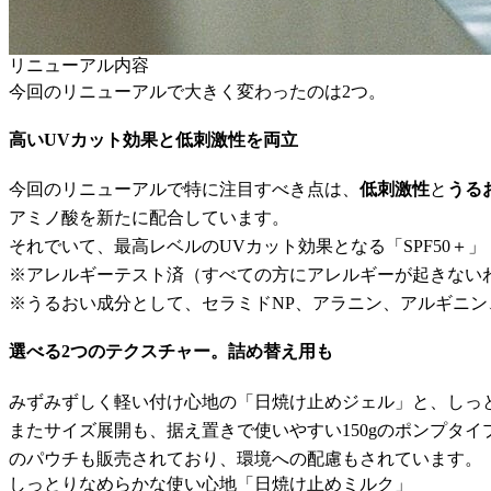
リニューアル内容
今回のリニューアルで大きく変わったのは2つ。
高いUVカット効果と低刺激性を両立
今回のリニューアルで特に注目すべき点は、
低刺激性
と
うる
アミノ酸を新たに配合しています。
それでいて、最高レベルのUVカット効果となる「SPF50
※アレルギーテスト済（すべての方にアレルギーが起きない
※うるおい成分として、セラミドNP、アラニン、アルギニン
選べる2つのテクスチャー。詰め替え用も
みずみずしく軽い付け心地の「日焼け止めジェル」と、しっと
またサイズ展開も、据え置きで使いやすい150gのポンプタイ
のパウチも販売されており、環境への配慮もされています。
しっとりなめらかな使い心地「日焼け止めミルク」