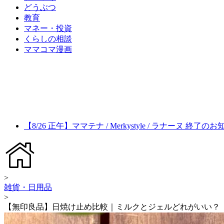
どうぶつ
教育
マネー・投資
くらしの相談
ママコマ漫画
【8/26 正午】ママテナ / Merkystyle / ラナーヌ 終了の
>
雑貨・日用品
>
【無印良品】日焼け止め比較｜ミルクとジェルどれがいい？