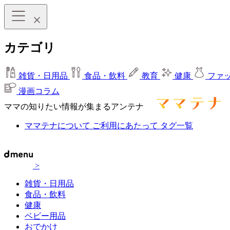
カテゴリ
雑貨・日用品
食品・飲料
教育
健康
ファ
漫画コラム
ママの知りたい情報が集まるアンテナ
ママテナについて
ご利用にあたって
タグ一覧
>
雑貨・日用品
食品・飲料
健康
ベビー用品
おでかけ