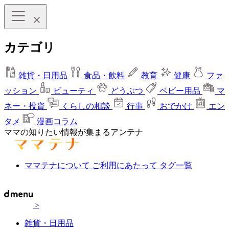
カテゴリ
雑貨・日用品
食品・飲料
教育
健康
ファ
ッション
ビューティ
どうぶつ
ベビー用品
マ
ネー・投資
くらしの相談
行事
おでかけ
エン
タメ
漫画コラム
ママの知りたい情報が集まるアンテナ
ママテナについて
ご利用にあたって
タグ一覧
>
雑貨・日用品