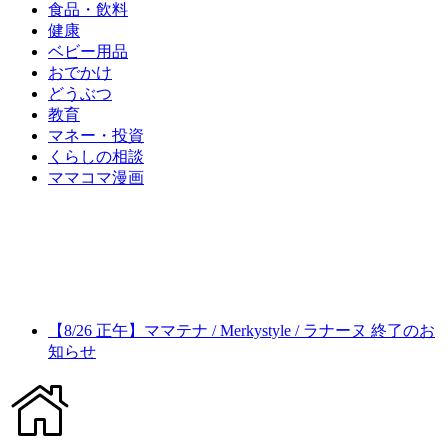
食品・飲料
健康
ベビー用品
おでかけ
どうぶつ
教育
マネー・投資
くらしの相談
ママコマ漫画
【8/26 正午】ママテナ / Merkystyle / ラナーヌ 終了のお
知らせ