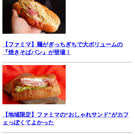
【ファミマ】麺がぎっちぎちで大ボリュームの
『焼きそばパン』が登場！
【地域限定】ファミマの“おしゃれサンド”がカフ
ェっぽくてよかった