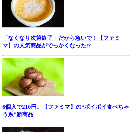
「なくなり次第終了」だから急いで！【ファミ
マ】の人気商品がでっかくなった!?
6個入で210円。【ファミマ】の“ポイポイ食べちゃ
う系”新商品