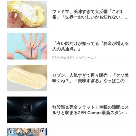
ファミマ、美味すぎて大反響「これ1
番」「世界一おいしいかも知れない」
「飲めそう」
「占い師だけが知ってる〝お金が増える
人の共通点〟」
PR(合同会社デジタルファーム )
セブン、人気すぎて再々販売→「クソ美
味くね？」「美味すぎる」やっぱこのク
オリティ...
無段階＆完全フラット！車載の隙間にス
ルリと収まるZEN Camps最新スタンド
が...