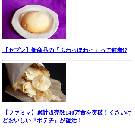
【セブン】新商品の「ふわっほわっ」って何者!?
【ファミマ】累計販売数140万食を突破！くさいけ
どおいしい『ポテチ』が復活！