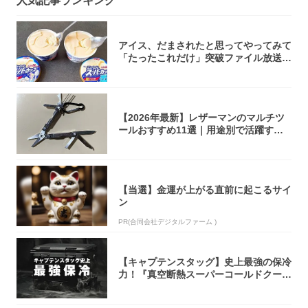
人気記事ランキング
アイス、だまされたと思ってやってみて
「たったこれだけ」突破ファイル放送で
大注目！...
【2026年最新】レザーマンのマルチツ
ールおすすめ11選｜用途別で活躍する
モデル...
【当選】金運が上がる直前に起こるサイ
ン
PR(合同会社デジタルファーム )
【キャプテンスタッグ】史上最強の保冷
力！『真空断熱スーパーコールドクーラ
ーボック...