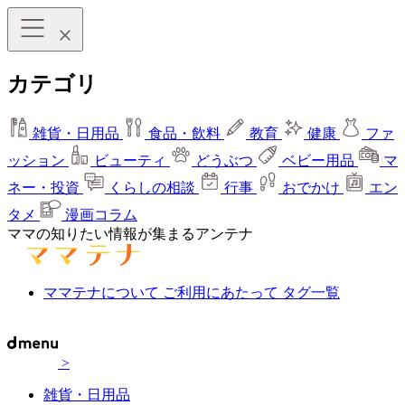
カテゴリ
雑貨・日用品
食品・飲料
教育
健康
ファ
ッション
ビューティ
どうぶつ
ベビー用品
マ
ネー・投資
くらしの相談
行事
おでかけ
エン
タメ
漫画コラム
ママの知りたい情報が集まるアンテナ
ママテナについて
ご利用にあたって
タグ一覧
>
雑貨・日用品