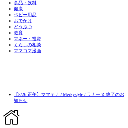
食品・飲料
健康
ベビー用品
おでかけ
どうぶつ
教育
マネー・投資
くらしの相談
ママコマ漫画
【8/26 正午】ママテナ / Merkystyle / ラナーヌ 終了のお
知らせ