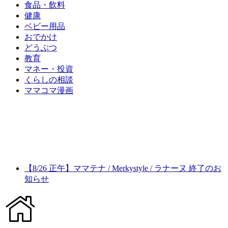
食品・飲料
健康
ベビー用品
おでかけ
どうぶつ
教育
マネー・投資
くらしの相談
ママコマ漫画
【8/26 正午】ママテナ / Merkystyle / ラナーヌ 終了のお
知らせ