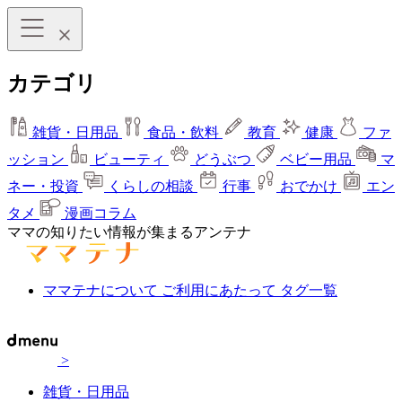
カテゴリ
雑貨・日用品
食品・飲料
教育
健康
ファ
ッション
ビューティ
どうぶつ
ベビー用品
マ
ネー・投資
くらしの相談
行事
おでかけ
エン
タメ
漫画コラム
ママの知りたい情報が集まるアンテナ
ママテナについて
ご利用にあたって
タグ一覧
>
雑貨・日用品