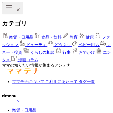
カテゴリ
雑貨・日用品
食品・飲料
教育
健康
ファ
ッション
ビューティ
どうぶつ
ベビー用品
マ
ネー・投資
くらしの相談
行事
おでかけ
エン
タメ
漫画コラム
ママの知りたい情報が集まるアンテナ
ママテナについて
ご利用にあたって
タグ一覧
>
雑貨・日用品