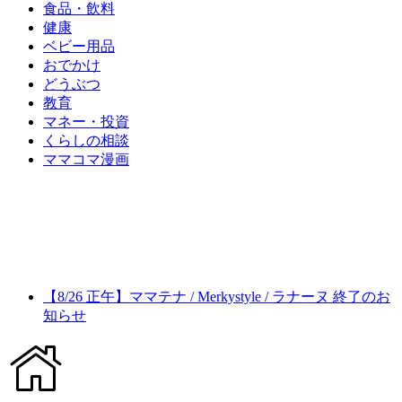
食品・飲料
健康
ベビー用品
おでかけ
どうぶつ
教育
マネー・投資
くらしの相談
ママコマ漫画
【8/26 正午】ママテナ / Merkystyle / ラナーヌ 終了のお
知らせ