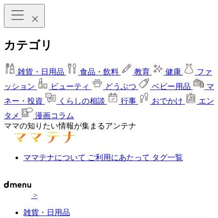
カテゴリ
雑貨・日用品
食品・飲料
教育
健康
ファ
ッション
ビューティ
どうぶつ
ベビー用品
マ
ネー・投資
くらしの相談
行事
おでかけ
エン
タメ
漫画コラム
ママの知りたい情報が集まるアンテナ
ママテナについて
ご利用にあたって
タグ一覧
>
雑貨・日用品