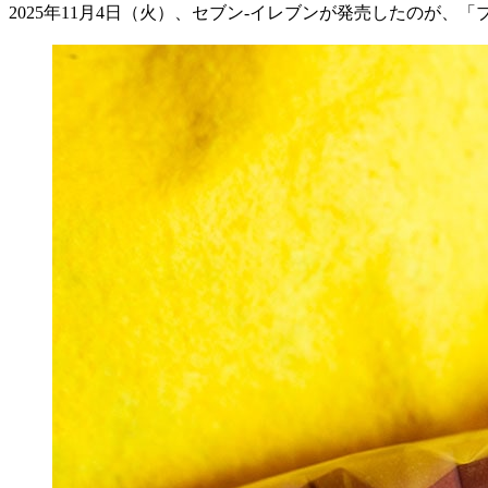
2025
年
11
月
4
日（火）、セブン
-
イレブンが発売したのが、「