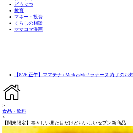
どうぶつ
教育
マネー・投資
くらしの相談
ママコマ漫画
【8/26 正午】ママテナ / Merkystyle / ラナーヌ 終了の
>
食品・飲料
>
【関東限定】毒々しい見た目だけどおいしいセブン新商品