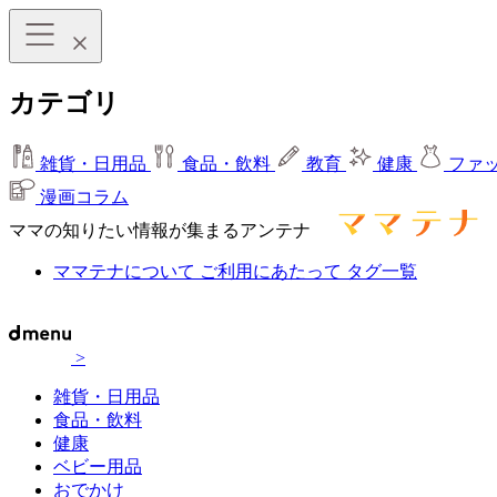
カテゴリ
雑貨・日用品
食品・飲料
教育
健康
ファ
漫画コラム
ママの知りたい情報が集まるアンテナ
ママテナについて
ご利用にあたって
タグ一覧
>
雑貨・日用品
食品・飲料
健康
ベビー用品
おでかけ