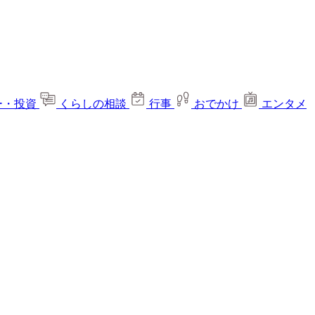
ー・投資
くらしの相談
行事
おでかけ
エンタメ