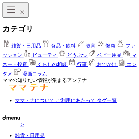
カテゴリ
雑貨・日用品
食品・飲料
教育
健康
ファ
ッション
ビューティ
どうぶつ
ベビー用品
マ
ネー・投資
くらしの相談
行事
おでかけ
エン
タメ
漫画コラム
ママの知りたい情報が集まるアンテナ
ママテナについて
ご利用にあたって
タグ一覧
>
雑貨・日用品