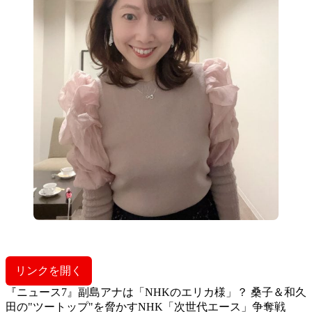
リンクを開く
『ニュース7』副島アナは「NHKのエリカ様」？ 桑子＆和久
田の"ツートップ"を脅かすNHK「次世代エース」争奪戦