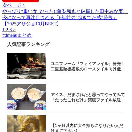
次ページ >
やっぱり“重い女”だった!?亀梨和也と破局した田中みな実、
今になって再注目される「6年前の“起きてた感”発言」
【2025アサジョ10月BEST】
1
2
3
>
#
dmenuまとめ
人気記事ランキング
ユニフレーム『ファイアレイル』発売！
二重遮熱板搭載のロースタイル向け低型
焚き火台
アイス、だまされたと思ってやってみて
「たったこれだけ」突破ファイル放送で
大注目！...
【1ヶ月以内に大金持ちになりたい人だ
け見て下さい】