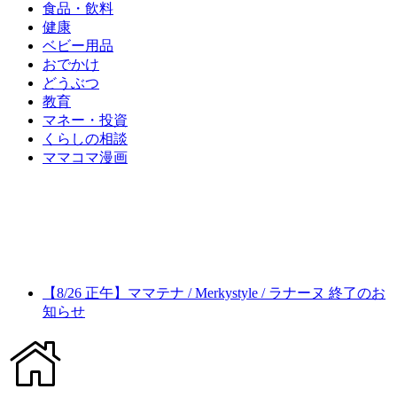
食品・飲料
健康
ベビー用品
おでかけ
どうぶつ
教育
マネー・投資
くらしの相談
ママコマ漫画
【8/26 正午】ママテナ / Merkystyle / ラナーヌ 終了のお
知らせ