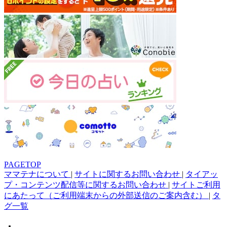
PAGETOP
ママテナについて
|
サイトに関するお問い合わせ
|
タイアッ
プ・コンテンツ配信等に関するお問い合わせ
|
サイトご利用
にあたって（ご利用端末からの外部送信のご案内含む）
|
タ
グ一覧