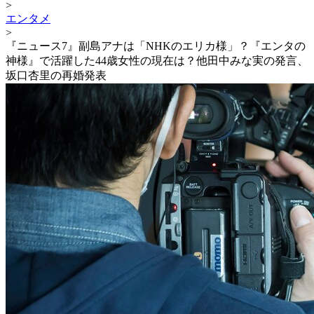
>
エンタメ
>
『ニュース7』副島アナは「NHKのエリカ様」？『エンタの
神様』で活躍した44歳女性の現在は？他田中みな実の発言、
坂口杏里の再婚発表