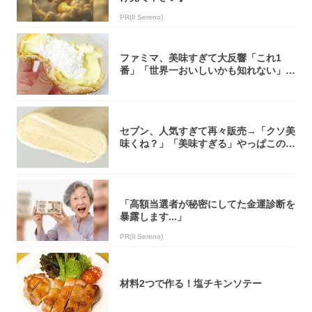
PR(Il Sereno)
ファミマ、美味すぎて大反響「これ1
番」「世界一おいしいかも知れない」
「飲めそう」
セブン、人気すぎて再々販売→「クソ美
味くね？」「美味すぎる」やっぱこのク
オリティ...
「高額当選者が秘密にしてた金運診断を
暴露します...」
PR(Il Sereno)
材料2つで作る！塩チキンソテー