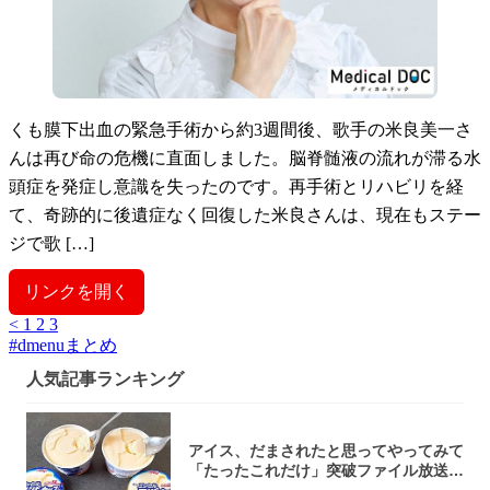
くも膜下出血の緊急手術から約3週間後、歌手の米良美一さ
んは再び命の危機に直面しました。脳脊髄液の流れが滞る水
頭症を発症し意識を失ったのです。再手術とリハビリを経
て、奇跡的に後遺症なく回復した米良さんは、現在もステー
ジで歌 […]
リンクを開く
<
1
2
3
#
dmenuまとめ
人気記事ランキング
アイス、だまされたと思ってやってみて
「たったこれだけ」突破ファイル放送で
大注目！...