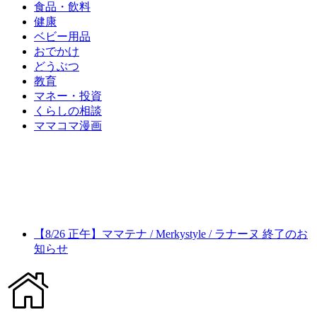
食品・飲料
健康
ベビー用品
おでかけ
どうぶつ
教育
マネー・投資
くらしの相談
ママコマ漫画
【8/26 正午】ママテナ / Merkystyle / ラナーヌ 終了のお
知らせ