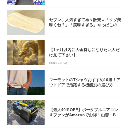
セブン、人気すぎて再々販売→「クソ美
味くね？」「美味すぎる」やっぱこのク
オリティ...
【1ヶ月以内に大金持ちになりたい人だ
け見て下さい】
PR(Il Sereno)
マーモットのTシャツおすすめ10選！ア
ウトドアで活躍する機能別の選び方
【最大40％OFF】ポータブルエアコン
＆ファンがAmazonでお得！山善・Bo
u...