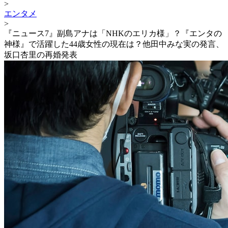
>
エンタメ
>
『ニュース7』副島アナは「NHKのエリカ様」？『エンタの
神様』で活躍した44歳女性の現在は？他田中みな実の発言、
坂口杏里の再婚発表