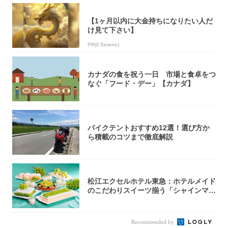
【1ヶ月以内に大金持ちになりたい人だ
け見て下さい】
PR(Il Sereno)
カナダの食を祝う一日 市場と食卓をつ
なぐ「フード・デー」【カナダ】
バイクテントおすすめ12選！選び方か
ら積載のコツまで徹底解説
松江エクセルホテル東急：ホテルメイド
のこだわりスイーツ揃う「シャインマス
カットの...
Recommended by