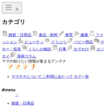
カテゴリ
雑貨・日用品
食品・飲料
教育
健康
ファ
ッション
ビューティ
どうぶつ
ベビー用品
マ
ネー・投資
くらしの相談
行事
おでかけ
エン
タメ
漫画コラム
ママの知りたい情報が集まるアンテナ
ママテナについて
ご利用にあたって
タグ一覧
>
雑貨・日用品