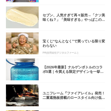
セブン、人気すぎて再々販売→「クソ美
味くね？」「美味すぎる」やっぱこのク
オリティ...
宝くじ“なんとなく”で買っている限り変
わらない
PR(合同会社デジタルファーム )
【2026年最新】ナルゲンボトルのコラ
ボ5選｜今買える限定デザインを一挙紹
介！
ユニフレーム『ファイアレイル』発売！
二重遮熱板搭載のロースタイル向け低型
焚き火台