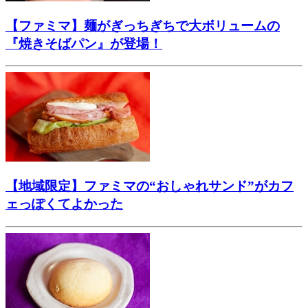
【ファミマ】麺がぎっちぎちで大ボリュームの
『焼きそばパン』が登場！
【地域限定】ファミマの“おしゃれサンド”がカフ
ェっぽくてよかった