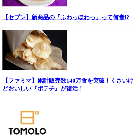
【セブン】新商品の「ふわっほわっ」って何者!?
【ファミマ】累計販売数140万食を突破！くさいけ
どおいしい『ポテチ』が復活！