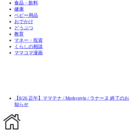
食品・飲料
健康
ベビー用品
おでかけ
どうぶつ
教育
マネー・投資
くらしの相談
ママコマ漫画
【8/26 正午】ママテナ / Merkystyle / ラナーヌ 終了のお
知らせ