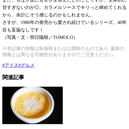
甘すぎないのが◎。カラメルソースでキリっと締めてくれる
から、余計にそう感じるのかもしれません。
さすが、
1986
年の発売から愛され続けているシリーズ。
40
年
目も妥協なしです！
（写真・文：明日陽樹／
TOMOLO
）
※本記事の情報は執筆時または公開時のものであり､最新の
情報とは異なる可能性がありますのでご注意ください｡
#
アイス
#
グルメ
関連記事