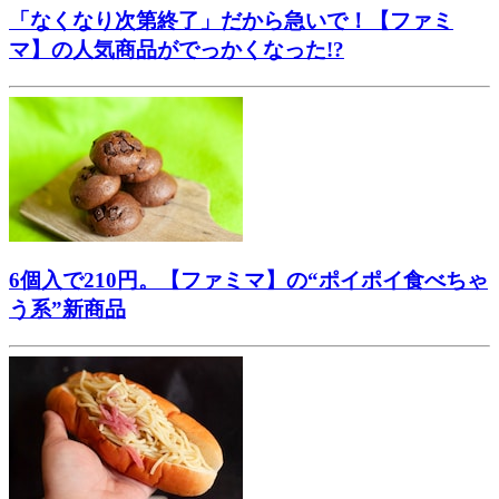
「なくなり次第終了」だから急いで！【ファミ
マ】の人気商品がでっかくなった!?
6個入で210円。【ファミマ】の“ポイポイ食べちゃ
う系”新商品