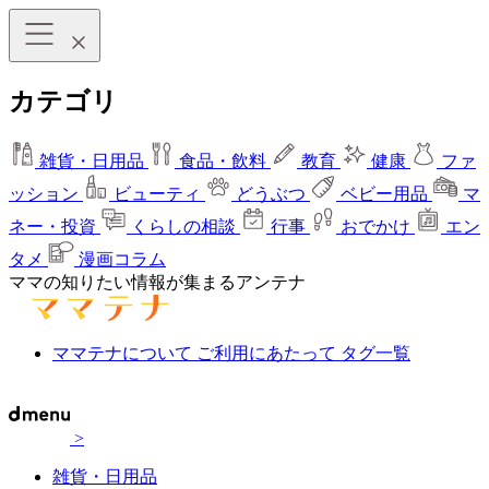
カテゴリ
雑貨・日用品
食品・飲料
教育
健康
ファ
ッション
ビューティ
どうぶつ
ベビー用品
マ
ネー・投資
くらしの相談
行事
おでかけ
エン
タメ
漫画コラム
ママの知りたい情報が集まるアンテナ
ママテナについて
ご利用にあたって
タグ一覧
>
雑貨・日用品