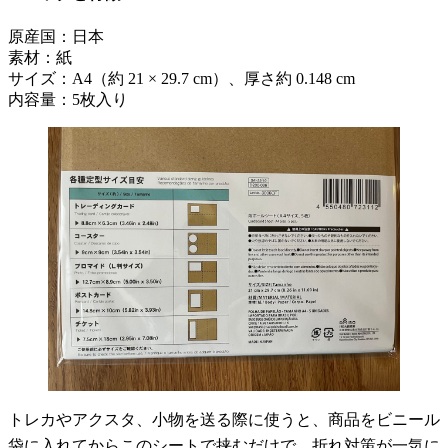
原産国：日本
素材：紙
サイズ：A4（約 21 × 29.7 cm）、厚さ約 0.148 cm
内容量：5枚入り
トレカやアクスタ、小物を送る際に使うと、商品をビニール
袋に入れてからこのシートで挟むだけで、折れ対策が一気に