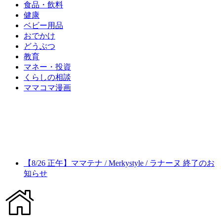
食品・飲料
健康
ベビー用品
おでかけ
どうぶつ
教育
マネー・投資
くらしの相談
ママコマ漫画
【8/26 正午】ママテナ / Merkystyle / ラナーヌ 終了のお
知らせ