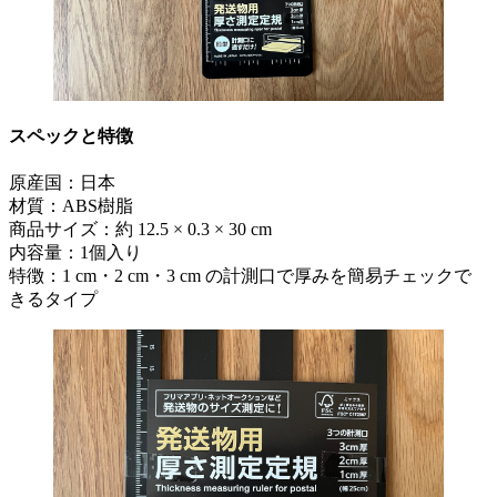
スペックと特徴
原産国：日本
材質：ABS樹脂
商品サイズ：約 12.5 × 0.3 × 30 cm
内容量：1個入り
特徴：1 cm・2 cm・3 cm の計測口で厚みを簡易チェックで
きるタイプ