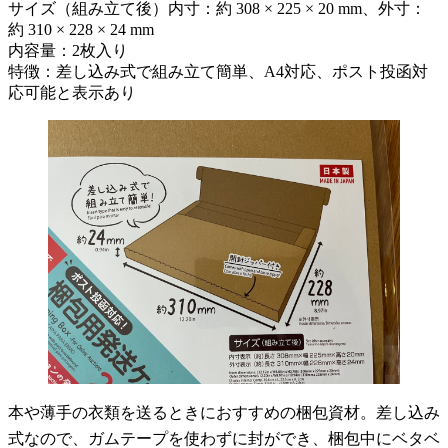
サイズ（組み立て後）内寸：約 308 × 225 × 20 mm、外寸：
約 310 × 228 × 24 mm
内容量：2枚入り
特徴：差し込み式で組み立て簡単、A4対応、ポスト投函対
応可能と表示あり
本や薄手の衣類を送るときにおすすめの梱包資材。差し込み
式なので、ガムテープを使わずに封ができ、梱包中にベタベ