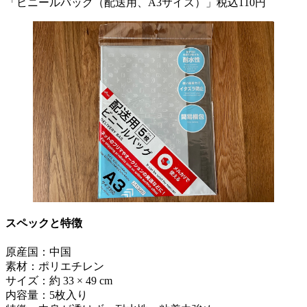
「ビニールバッグ（配送用、A3サイズ）」税込110円
スペックと特徴
原産国：中国
素材：ポリエチレン
サイズ：約 33 × 49 cm
内容量：5枚入り