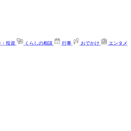
ー・投資
くらしの相談
行事
おでかけ
エンタメ