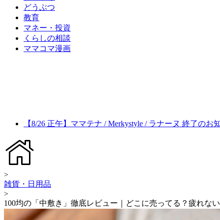
どうぶつ
教育
マネー・投資
くらしの相談
ママコマ漫画
【8/26 正午】ママテナ / Merkystyle / ラナーヌ 終了の
>
雑貨・日用品
>
100均の「中敷き」徹底レビュー｜どこに売ってる？疲れな