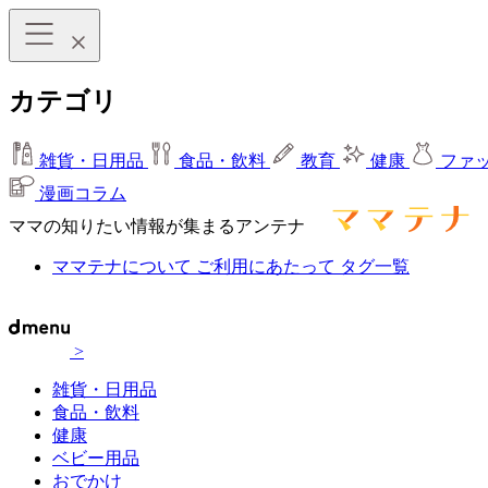
カテゴリ
雑貨・日用品
食品・飲料
教育
健康
ファ
漫画コラム
ママの知りたい情報が集まるアンテナ
ママテナについて
ご利用にあたって
タグ一覧
>
雑貨・日用品
食品・飲料
健康
ベビー用品
おでかけ