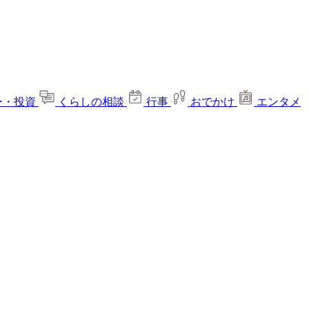
ー・投資
くらしの相談
行事
おでかけ
エンタメ