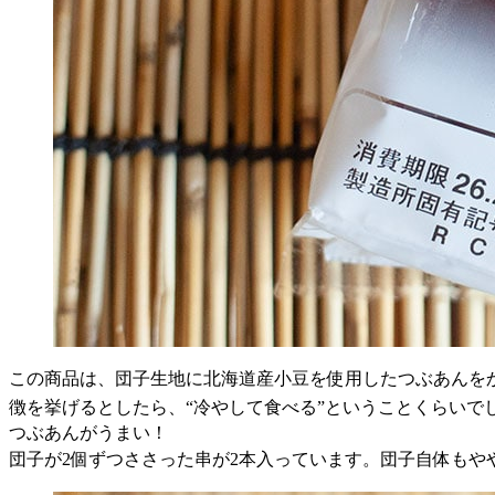
この商品は、団子生地に北海道産小豆を使用したつぶあんを
徴を挙げるとしたら、“冷やして食べる”ということくらいで
つぶあんがうまい！
団子が
2
個ずつささった串が
2
本入っています。団子自体もや