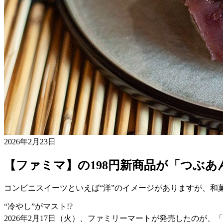
2026年2月23日
【ファミマ】の198円新商品が「つぶ
コンビニスイーツといえば“洋”のイメージがありますが、
“冷やし”がマスト
!?
2026
年
2
月
17
日（火）、ファミリーマートが発売したのが、「