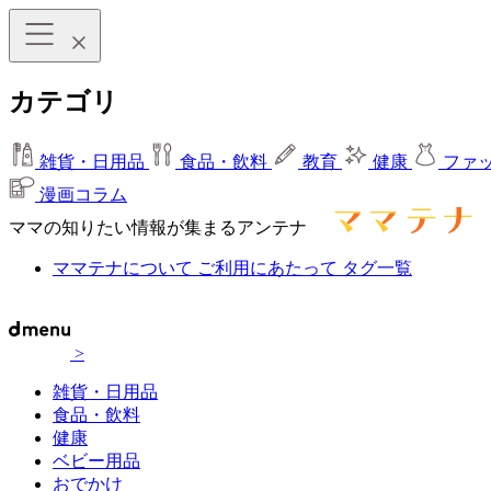
カテゴリ
雑貨・日用品
食品・飲料
教育
健康
ファ
漫画コラム
ママの知りたい情報が集まるアンテナ
ママテナについて
ご利用にあたって
タグ一覧
>
雑貨・日用品
食品・飲料
健康
ベビー用品
おでかけ