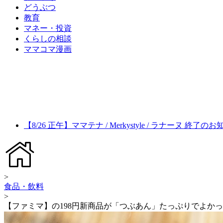
どうぶつ
教育
マネー・投資
くらしの相談
ママコマ漫画
【8/26 正午】ママテナ / Merkystyle / ラナーヌ 終了の
>
食品・飲料
>
【ファミマ】の198円新商品が「つぶあん」たっぷりでよか