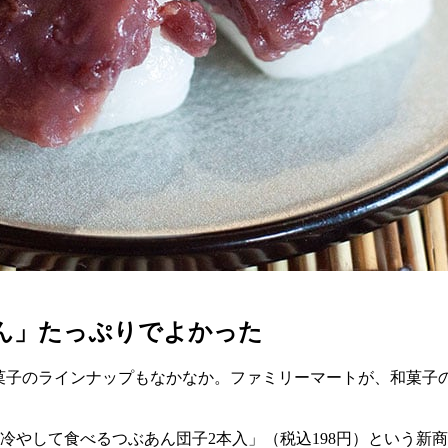
あん」たっぷりでよかった
和菓子のラインナップもなかなか。ファミリーマートが、和菓子
冷やして食べるつぶあん団子
2
本入」（税込
198
円）という新商