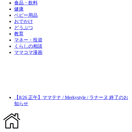
食品・飲料
健康
ベビー用品
おでかけ
どうぶつ
教育
マネー・投資
くらしの相談
ママコマ漫画
【8/26 正午】ママテナ / Merkystyle / ラナーヌ 終了のお
知らせ