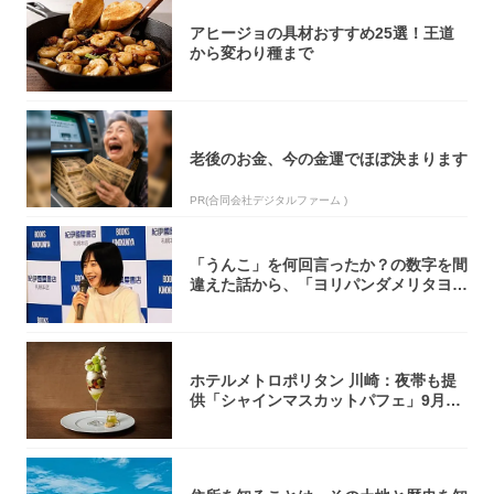
アヒージョの具材おすすめ25選！王道
から変わり種まで
老後のお金、今の金運でほぼ決まります
PR(合同会社デジタルファーム )
「うんこ」を何回言ったか？の数字を間
違えた話から、「ヨリパンダメリタヨコ
エビ」の...
ホテルメトロポリタン 川崎：夜帯も提
供「シャインマスカットパフェ」9月1
日より3...