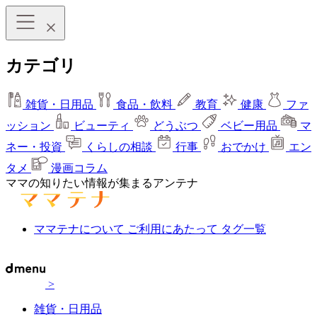
カテゴリ
雑貨・日用品
食品・飲料
教育
健康
ファ
ッション
ビューティ
どうぶつ
ベビー用品
マ
ネー・投資
くらしの相談
行事
おでかけ
エン
タメ
漫画コラム
ママの知りたい情報が集まるアンテナ
ママテナについて
ご利用にあたって
タグ一覧
>
雑貨・日用品