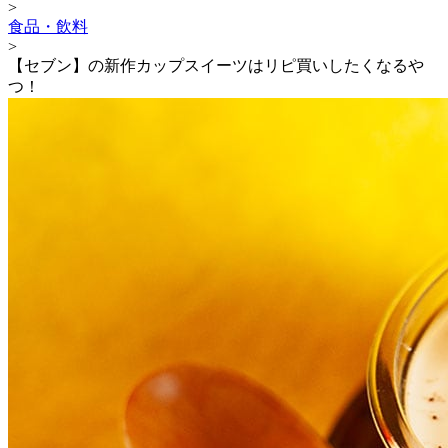
>
食品・飲料
>
【セブン】の新作カップスイーツはリピ買いしたくなるや
つ！