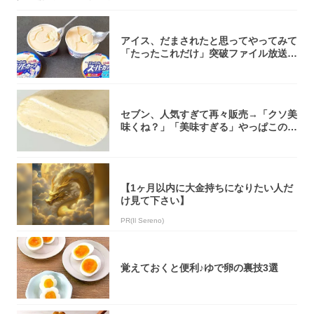
アイス、だまされたと思ってやってみて
「たったこれだけ」突破ファイル放送で
大注目！...
セブン、人気すぎて再々販売→「クソ美
味くね？」「美味すぎる」やっぱこのク
オリティ...
【1ヶ月以内に大金持ちになりたい人だ
け見て下さい】
PR(Il Sereno)
覚えておくと便利♪ゆで卵の裏技3選