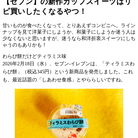
【セブン】の新作カップスイーツはリ
ピ買いしたくなるやつ！
甘いものが食べたくなって、とりあえずコンビニへ。ライン
ナップを見て洋菓子にしようか、和菓子にしようか迷う人は
少なくないと思いますが、迷うなら和洋折衷スイーツにしち
ゃうのもありかも！
わらび餅だけどティラミス味
2026
年
2
月
18
日（水）、セブン
-
イレブンは、「ティラミスわ
らび餅」（税込
345
円）という新商品を発売しました。これ
も、最近話題の「しあわせ食感」とやららしいですね。