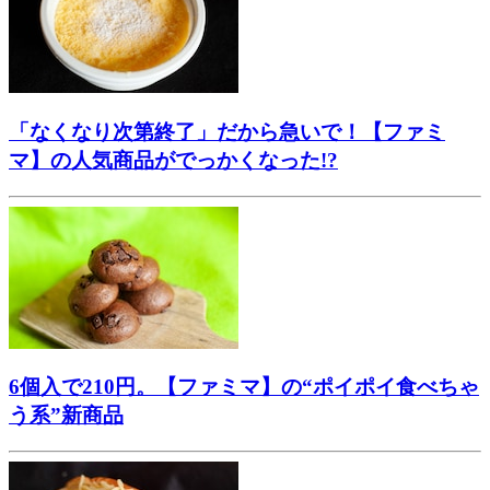
「なくなり次第終了」だから急いで！【ファミ
マ】の人気商品がでっかくなった!?
6個入で210円。【ファミマ】の“ポイポイ食べちゃ
う系”新商品