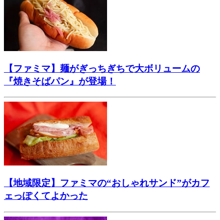
【ファミマ】麺がぎっちぎちで大ボリュームの
『焼きそばパン』が登場！
【地域限定】ファミマの“おしゃれサンド”がカフ
ェっぽくてよかった