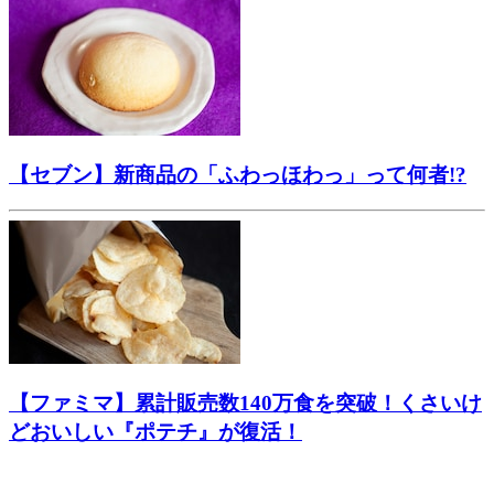
【セブン】新商品の「ふわっほわっ」って何者!?
【ファミマ】累計販売数140万食を突破！くさいけ
どおいしい『ポテチ』が復活！