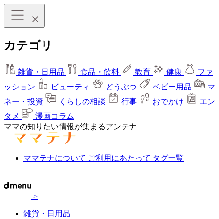
カテゴリ
雑貨・日用品
食品・飲料
教育
健康
ファ
ッション
ビューティ
どうぶつ
ベビー用品
マ
ネー・投資
くらしの相談
行事
おでかけ
エン
タメ
漫画コラム
ママの知りたい情報が集まるアンテナ
ママテナについて
ご利用にあたって
タグ一覧
>
雑貨・日用品