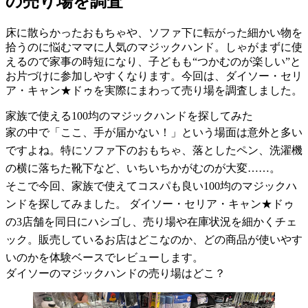
の売り場を調査
床に散らかったおもちゃや、ソファ下に転がった細かい物を
拾うのに悩むママに人気のマジックハンド。しゃがまずに使
えるので家事の時短になり、子どもも“つかむのが楽しい”と
お片づけに参加しやすくなります。今回は、ダイソー・セリ
ア・キャン★ドゥを実際にまわって売り場を調査しました。
家族で使える100均のマジックハンドを探してみた
家の中で「ここ、手が届かない！」という場面は意外と多い
ですよね。特にソファ下のおもちゃ、落としたペン、洗濯機
の横に落ちた靴下など、いちいちかがむのが大変……。
そこで今回、家族で使えてコスパも良い100均のマジックハ
ンドを探してみました。 ダイソー・セリア・キャン★ドゥ
の3店舗を同日にハシゴし、売り場や在庫状況を細かくチェ
ック。販売しているお店はどこなのか、どの商品が使いやす
いのかを体験ベースでレビューします。
ダイソーのマジックハンドの売り場はどこ？