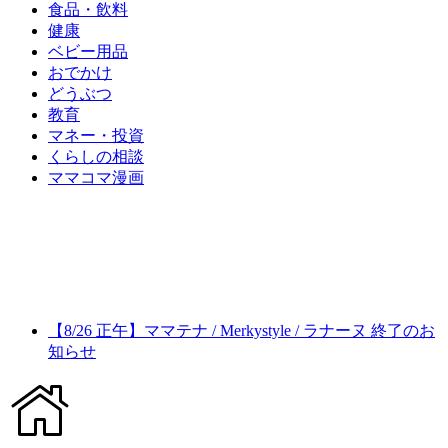
食品・飲料
健康
ベビー用品
おでかけ
どうぶつ
教育
マネー・投資
くらしの相談
ママコマ漫画
【8/26 正午】ママテナ / Merkystyle / ラナーヌ 終了のお
知らせ