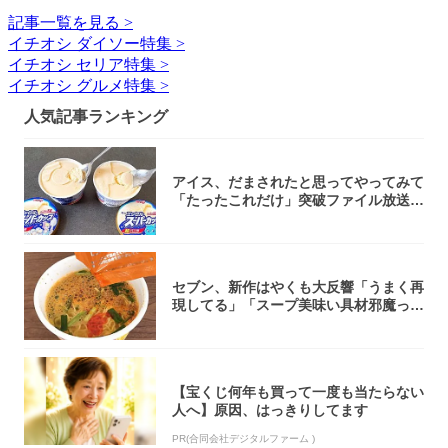
記事一覧を見る >
イチオシ ダイソー特集 >
イチオシ セリア特集 >
イチオシ グルメ特集 >
人気記事ランキング
アイス、だまされたと思ってやってみて
「たったこれだけ」突破ファイル放送で
大注目！...
セブン、新作はやくも大反響「うまく再
現してる」「スープ美味い具材邪魔って
くらい美...
【宝くじ何年も買って一度も当たらない
人へ】原因、はっきりしてます
PR(合同会社デジタルファーム )