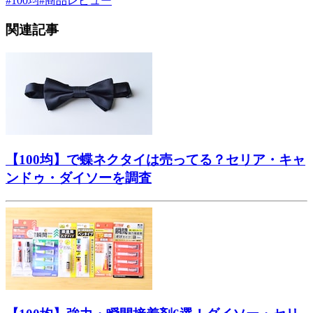
#
100均
#
商品レビュー
関連記事
【100均】で蝶ネクタイは売ってる？セリア・キャ
ンドゥ・ダイソーを調査