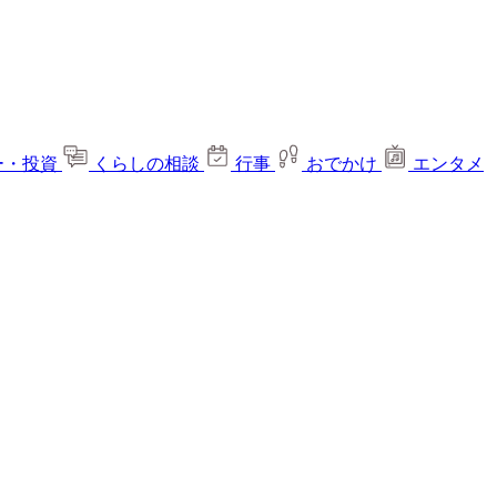
ー・投資
くらしの相談
行事
おでかけ
エンタメ