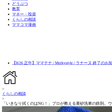
どうぶつ
教育
マネー・投資
くらしの相談
ママコマ漫画
【8/26 正午】ママテナ / Merkystyle / ラナーヌ 終了の
>
くらしの相談
>
「いきなり拭くのはNG！」プロが教える黄砂洗車の鉄則。ウ