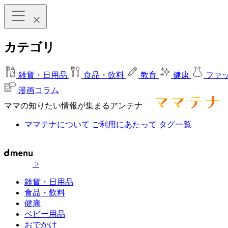
カテゴリ
雑貨・日用品
食品・飲料
教育
健康
ファ
漫画コラム
ママの知りたい情報が集まるアンテナ
ママテナについて
ご利用にあたって
タグ一覧
>
雑貨・日用品
食品・飲料
健康
ベビー用品
おでかけ