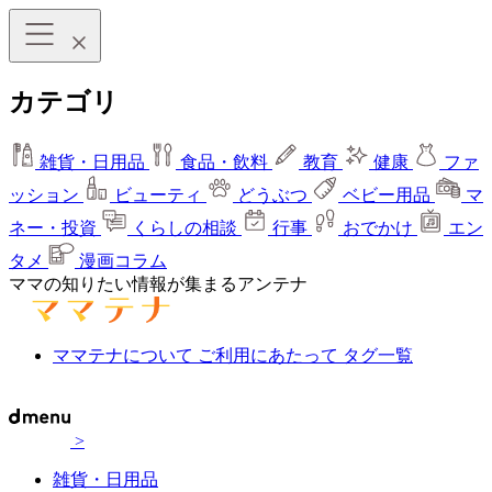
カテゴリ
雑貨・日用品
食品・飲料
教育
健康
ファ
ッション
ビューティ
どうぶつ
ベビー用品
マ
ネー・投資
くらしの相談
行事
おでかけ
エン
タメ
漫画コラム
ママの知りたい情報が集まるアンテナ
ママテナについて
ご利用にあたって
タグ一覧
>
雑貨・日用品