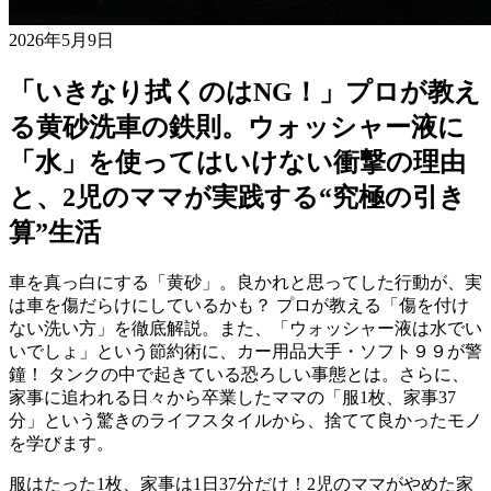
2026年5月9日
「いきなり拭くのはNG！」プロが教え
る黄砂洗車の鉄則。ウォッシャー液に
「水」を使ってはいけない衝撃の理由
と、2児のママが実践する“究極の引き
算”生活
車を真っ白にする「黄砂」。良かれと思ってした行動が、実
は車を傷だらけにしているかも？ プロが教える「傷を付け
ない洗い方」を徹底解説。また、「ウォッシャー液は水でい
いでしょ」という節約術に、カー用品大手・ソフト９９が警
鐘！ タンクの中で起きている恐ろしい事態とは。さらに、
家事に追われる日々から卒業したママの「服1枚、家事37
分」という驚きのライフスタイルから、捨てて良かったモノ
を学びます。
服はたった1枚、家事は1日37分だけ！2児のママがやめた家