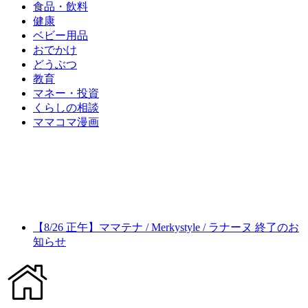
食品・飲料
健康
ベビー用品
おでかけ
どうぶつ
教育
マネー・投資
くらしの相談
ママコマ漫画
【8/26 正午】ママテナ / Merkystyle / ラナーヌ 終了のお
知らせ