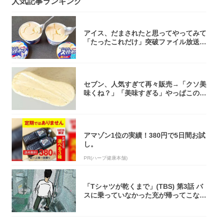
人気記事ランキング
アイス、だまされたと思ってやってみて
「たったこれだけ」突破ファイル放送で
大注目！...
セブン、人気すぎて再々販売→「クソ美
味くね？」「美味すぎる」やっぱこのク
オリティ...
アマゾン1位の実績！380円で5日間お試
し。
PR(ハーブ健康本舗)
「Tシャツが乾くまで」(TBS) 第3話 バ
スに乗っていなかった充が帰ってこな
い...