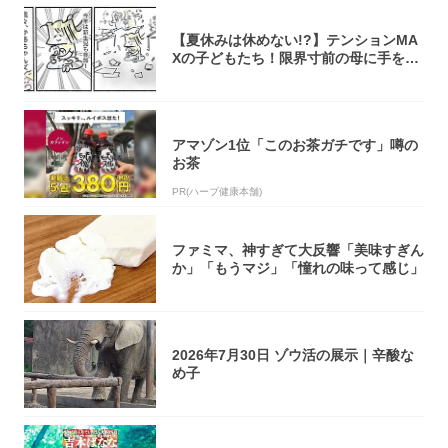
【夏休みは休めない!?】テンションMA
Xの子どもたち！限界寸前の母に手を差
し伸べ...
アマゾン1位「このお茶ガチです」噂の
お茶
PR(ハーブ健康本舗)
ファミマ、神すぎて大反響「美味すぎん
か」「もうマジ」「憧れの味って感じ」
2026年7月30日 ゾウ活の展示｜辛酸な
め子