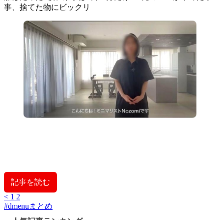
事、捨てた物にビックリ
記事を読む
<
1
2
#
dmenuまとめ