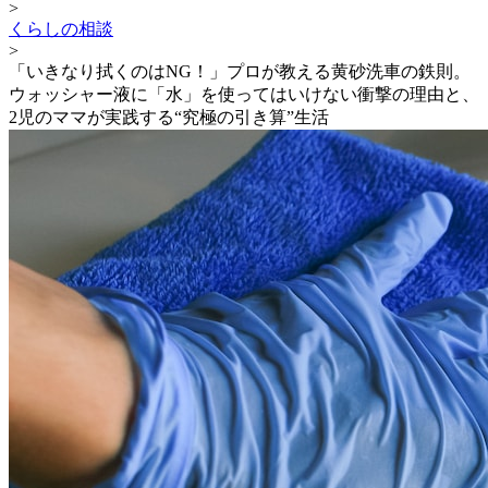
>
くらしの相談
>
「いきなり拭くのはNG！」プロが教える黄砂洗車の鉄則。
ウォッシャー液に「水」を使ってはいけない衝撃の理由と、
2児のママが実践する“究極の引き算”生活