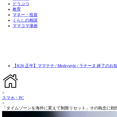
どうぶつ
教育
マネー・投資
くらしの相談
ママコマ漫画
【8/26 正午】ママテナ / Merkystyle / ラナーヌ 終了の
>
スマホ・PC
>
「タイムゾーンを海外に変えて制限リセット」その執念に戦慄