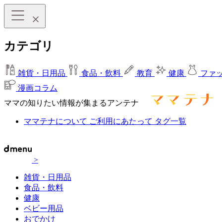
カテゴリ
雑貨・日用品
食品・飲料
教育
健康
ファ
漫画コラム
ママの知りたい情報が集まるアンテナ
ママテナについて
ご利用にあたって
タグ一覧
>
雑貨・日用品
食品・飲料
健康
ベビー用品
おでかけ