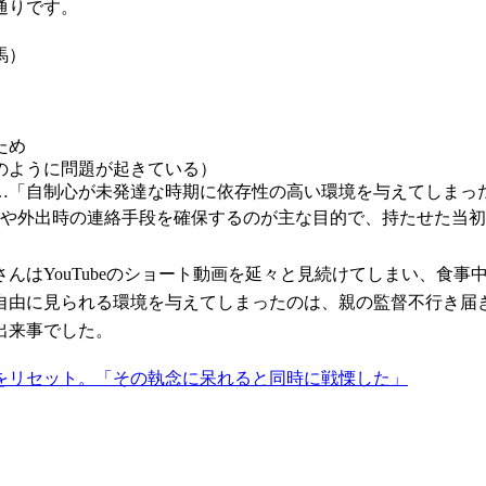
通りです。
馬）
ため
のように問題が起きている）
…「自制心が未発達な時期に依存性の高い環境を与えてしまっ
りや外出時の連絡手段を確保するのが主な目的で、持たせた当
んはYouTubeのショート動画を延々と見続けてしまい、食
自由に見られる環境を与えてしまったのは、親の監督不行き届
出来事でした。
をリセット。「その執念に呆れると同時に戦慄した」