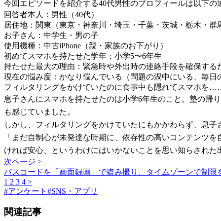
今回エピソードを紹介する40代男性のプロフィールは以下の
回答者本人：男性（40代）
居住地：関東（東京・神奈川・埼玉・千葉・茨城・栃木・群
お子さん：中学生・男の子
使用機種：中古iPhone（親・家族のお下がり）
初めてスマホを持たせた学年：小学5〜6年生
持たせた最大の理由：緊急時や外出時の連絡手段を確保する
現在の悩み度：かなり悩んでいる（問題の渦中にいる、毎日
フィルタリングをかけていたのに食事中も隠れてスマホを…
息子さんにスマホを持たせたのは小学6年生のこと。塾の帰
も感じていました。
しかし、フィルタリングをかけていたにもかかわらず、息子さ
「まだ自制心が未発達な時期に、依存性の高いコンテンツを
ければ安心、というわけにはいかないことを思い知らされた
次ページ >
パスコードを「画面録画」で盗み撮り、タイムゾーンで制限
1
2
3
4
>
#
アンケート
#
SNS・アプリ
関連記事