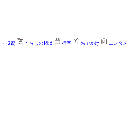
ー・投資
くらしの相談
行事
おでかけ
エンタメ