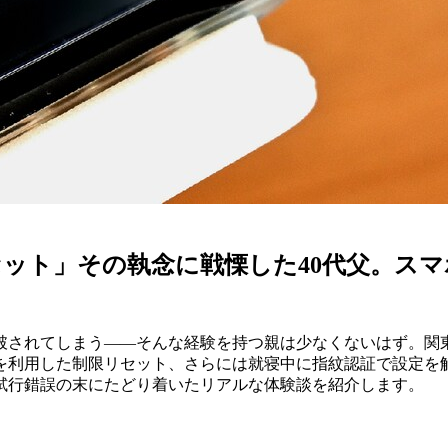
ット」その執念に戦慄した40代父。ス
されてしまう——そんな経験を持つ親は少なくないはず。関東
を利用した制限リセット、さらには就寝中に指紋認証で設定を
試行錯誤の末にたどり着いたリアルな体験談を紹介します。