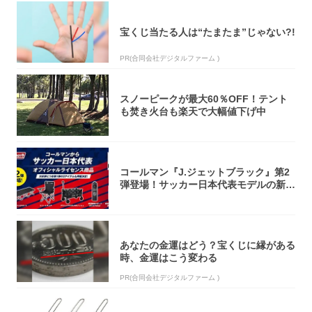
宝くじ当たる人は“たまたま”じゃない?!
PR(合同会社デジタルファーム )
スノーピークが最大60％OFF！テント
も焚き火台も楽天で大幅値下げ中
コールマン『J.ジェットブラック』第2
弾登場！サッカー日本代表モデルの新作
5アイ...
あなたの金運はどう？宝くじに縁がある
時、金運はこう変わる
PR(合同会社デジタルファーム )