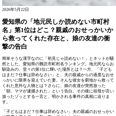
2026年5月22日
愛知県の「地元民しか読めない市町村
名」第1位はどこ？親戚のおせっかいか
ら救ってくれた存在と、娘の友達の衝
撃の告白
簡単そうな漢字なのに「初見じゃ読めない！」とネットが騒
然とした、愛知県の難読市町村名ランキング。地元民ならお
馴染みの、堂々の第1位に輝いた場所とは？一方、「子ども
はまだ？仕事は辞めなさい」と、夫の親戚からの過度なおせ
っかいに限界を迎えていた妻。そんな彼女を窮地から救って
くれた意外な人物とは？さらに、娘の友達が突然放った
「朝、ママが逮捕された」という告白。その後に祖母が言い
放ったゾッとする一言と、明かされる事件の真相に迫りま
す。
「子どもはまだ？仕事は辞めなさい」夫の親戚のおせっかい