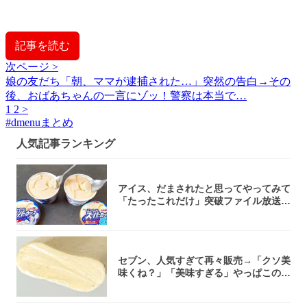
記事を読む
次ページ >
娘の友だち「朝、ママが逮捕された…」突然の告白→その
後、おばあちゃんの一言にゾッ！警察は本当で…
1
2
>
#
dmenuまとめ
人気記事ランキング
アイス、だまされたと思ってやってみて
「たったこれだけ」突破ファイル放送で
大注目！...
セブン、人気すぎて再々販売→「クソ美
味くね？」「美味すぎる」やっぱこのク
オリティ...