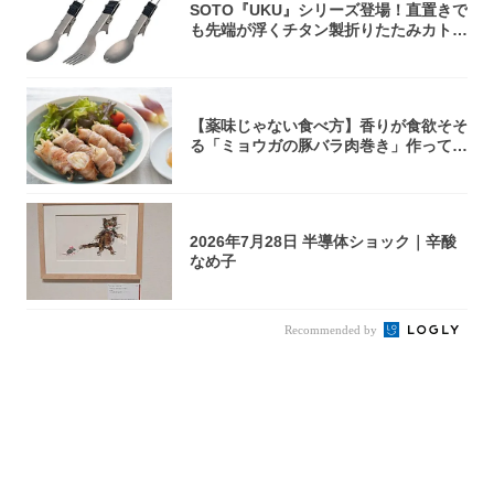
SOTO『UKU』シリーズ登場！直置きで
も先端が浮くチタン製折りたたみカトラ
リー
【薬味じゃない食べ方】香りが食欲そそ
る「ミョウガの豚バラ肉巻き」作ってみ
た！辛み...
2026年7月28日 半導体ショック｜辛酸
なめ子
Recommended by