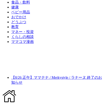
食品・飲料
健康
ベビー用品
おでかけ
どうぶつ
教育
マネー・投資
くらしの相談
ママコマ漫画
【8/26 正午】ママテナ / Merkystyle / ラナーヌ 終了のお
知らせ