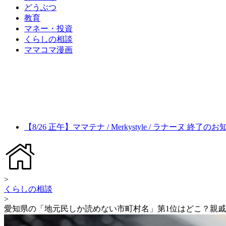
どうぶつ
教育
マネー・投資
くらしの相談
ママコマ漫画
【8/26 正午】ママテナ / Merkystyle / ラナーヌ 終了の
>
くらしの相談
>
愛知県の「地元民しか読めない市町村名」第1位はどこ？親