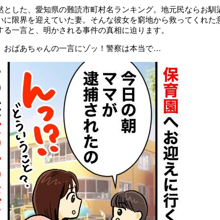
然とした、愛知県の難読市町村名ランキング。地元民ならお馴
いに限界を迎えていた妻。そんな彼女を窮地から救ってくれた
する一言と、明かされる事件の真相に迫ります。
、おばあちゃんの一言にゾッ！警察は本当で…