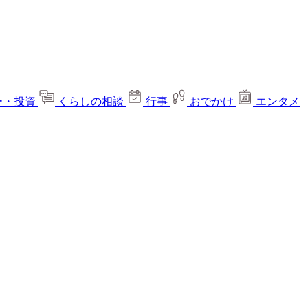
ー・投資
くらしの相談
行事
おでかけ
エンタメ