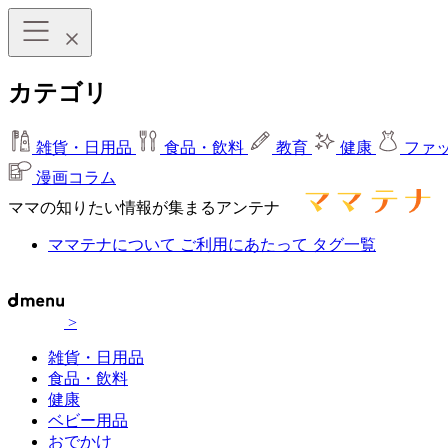
カテゴリ
雑貨・日用品
食品・飲料
教育
健康
ファ
漫画コラム
ママの知りたい情報が集まるアンテナ
ママテナについて
ご利用にあたって
タグ一覧
>
雑貨・日用品
食品・飲料
健康
ベビー用品
おでかけ