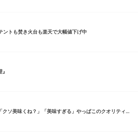
！テントも焚き火台も楽天で大幅値下げ中
理』
クソ美味くね？」「美味すぎる」やっぱこのクオリティ...