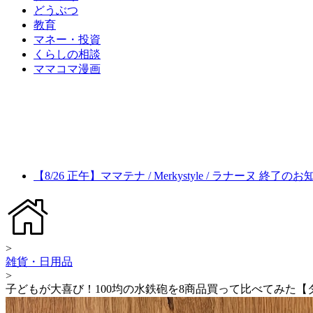
どうぶつ
教育
マネー・投資
くらしの相談
ママコマ漫画
【8/26 正午】ママテナ / Merkystyle / ラナーヌ 終了の
>
雑貨・日用品
>
子どもが大喜び！100均の水鉄砲を8商品買って比べてみた