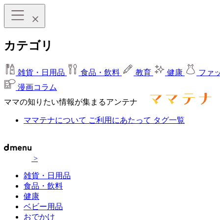
カテゴリ
雑貨・日用品
食品・飲料
教育
健康
ファ
漫画コラム
ママの知りたい情報が集まるアンテナ
ママテナについて
ご利用にあたって
タグ一覧
>
雑貨・日用品
食品・飲料
健康
ベビー用品
おでかけ