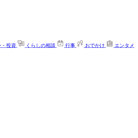
ー・投資
くらしの相談
行事
おでかけ
エンタメ