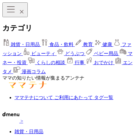
カテゴリ
雑貨・日用品
食品・飲料
教育
健康
ファ
ッション
ビューティ
どうぶつ
ベビー用品
マ
ネー・投資
くらしの相談
行事
おでかけ
エン
タメ
漫画コラム
ママの知りたい情報が集まるアンテナ
ママテナについて
ご利用にあたって
タグ一覧
>
雑貨・日用品