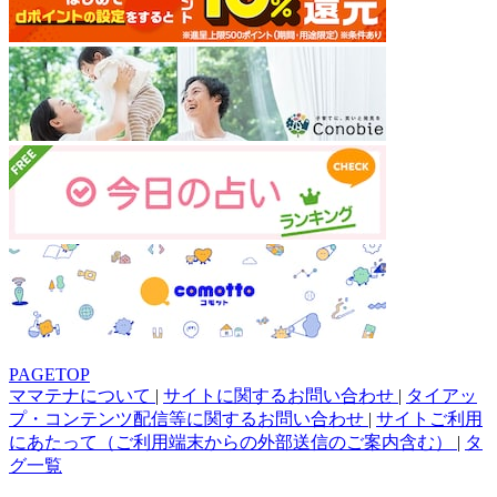
PAGETOP
ママテナについて
|
サイトに関するお問い合わせ
|
タイアッ
プ・コンテンツ配信等に関するお問い合わせ
|
サイトご利用
にあたって（ご利用端末からの外部送信のご案内含む）
|
タ
グ一覧