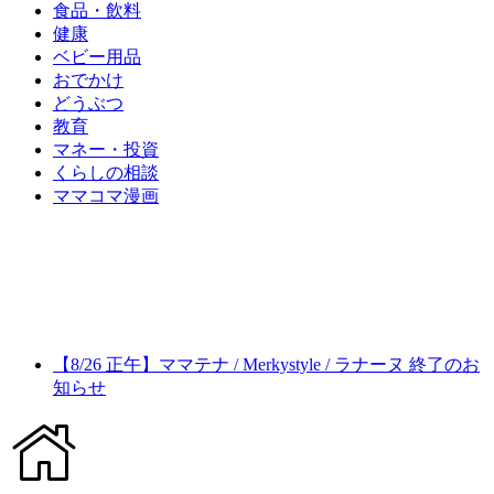
食品・飲料
健康
ベビー用品
おでかけ
どうぶつ
教育
マネー・投資
くらしの相談
ママコマ漫画
【8/26 正午】ママテナ / Merkystyle / ラナーヌ 終了のお
知らせ