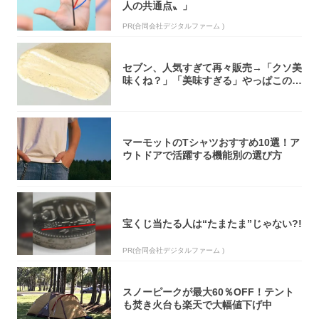
人の共通点〟」
PR(合同会社デジタルファーム )
セブン、人気すぎて再々販売→「クソ美
味くね？」「美味すぎる」やっぱこのク
オリティ...
マーモットのTシャツおすすめ10選！ア
ウトドアで活躍する機能別の選び方
宝くじ当たる人は“たまたま”じゃない?!
PR(合同会社デジタルファーム )
スノーピークが最大60％OFF！テント
も焚き火台も楽天で大幅値下げ中