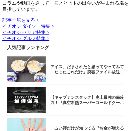
コラムや動画を通して、モノとヒトの出会いが生まれる場を
目指しています。
記事一覧を見る >
イチオシ ダイソー特集 >
イチオシ セリア特集 >
イチオシ グルメ特集 >
人気記事ランキング
アイス、だまされたと思ってやってみて
「たったこれだけ」突破ファイル放送で
大注目！...
【キャプテンスタッグ】史上最強の保冷
力！『真空断熱スーパーコールドクーラ
ーボック...
「占い師だけが知ってる〝お金が増える