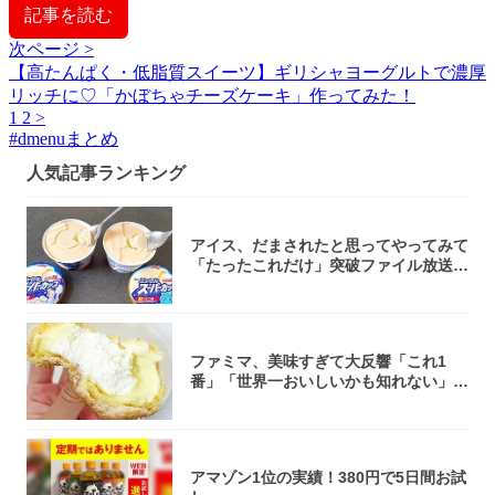
記事を読む
次ページ >
【高たんぱく・低脂質スイーツ】ギリシャヨーグルトで濃厚
リッチに♡「かぼちゃチーズケーキ」作ってみた！
1
2
>
#
dmenuまとめ
人気記事ランキング
アイス、だまされたと思ってやってみて
「たったこれだけ」突破ファイル放送で
大注目！...
ファミマ、美味すぎて大反響「これ1
番」「世界一おいしいかも知れない」
「飲めそう」
アマゾン1位の実績！380円で5日間お試