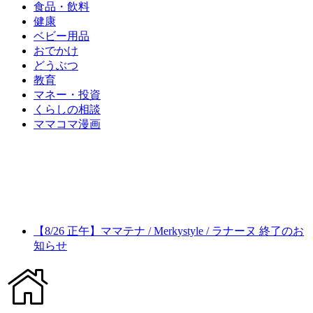
食品・飲料
健康
ベビー用品
おでかけ
どうぶつ
教育
マネー・投資
くらしの相談
ママコマ漫画
【8/26 正午】ママテナ / Merkystyle / ラナーヌ 終了のお
知らせ