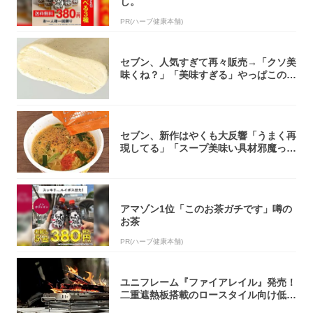
し。
PR(ハーブ健康本舗)
セブン、人気すぎて再々販売→「クソ美
味くね？」「美味すぎる」やっぱこのク
オリティ...
セブン、新作はやくも大反響「うまく再
現してる」「スープ美味い具材邪魔って
くらい美...
アマゾン1位「このお茶ガチです」噂の
お茶
PR(ハーブ健康本舗)
ユニフレーム『ファイアレイル』発売！
二重遮熱板搭載のロースタイル向け低型
焚き火台