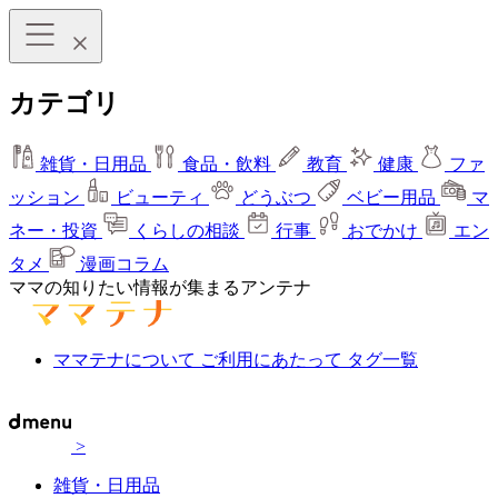
カテゴリ
雑貨・日用品
食品・飲料
教育
健康
ファ
ッション
ビューティ
どうぶつ
ベビー用品
マ
ネー・投資
くらしの相談
行事
おでかけ
エン
タメ
漫画コラム
ママの知りたい情報が集まるアンテナ
ママテナについて
ご利用にあたって
タグ一覧
>
雑貨・日用品