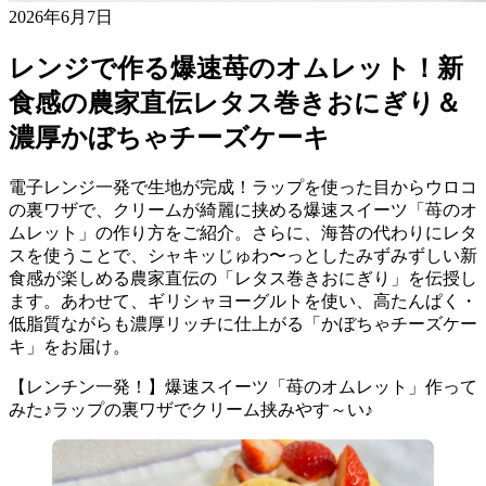
2026年6月7日
レンジで作る爆速苺のオムレット！新
食感の農家直伝レタス巻きおにぎり＆
濃厚かぼちゃチーズケーキ
電子レンジ一発で生地が完成！ラップを使った目からウロコ
の裏ワザで、クリームが綺麗に挟める爆速スイーツ「苺のオ
ムレット」の作り方をご紹介。さらに、海苔の代わりにレタ
スを使うことで、シャキッじゅわ〜っとしたみずみずしい新
食感が楽しめる農家直伝の「レタス巻きおにぎり」を伝授し
ます。あわせて、ギリシャヨーグルトを使い、高たんぱく・
低脂質ながらも濃厚リッチに仕上がる「かぼちゃチーズケー
キ」をお届け。
【レンチン一発！】爆速スイーツ「苺のオムレット」作って
みた♪ラップの裏ワザでクリーム挟みやす～い♪