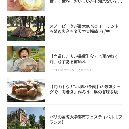
番」「世界一おいしいかも知れない」
「飲めそう」
スノーピークが最大60％OFF！テント
も焚き火台も楽天で大幅値下げ中
【当選した人が暴露】宝くじ運が動く
時、必ずある前触れ
PR(合同会社デジタルファーム )
【旬のトウガン×豚バラ肉】の最強タッ
グで「肉巻き」作ろう！豚の旨味を吸い
尽くした...
パリの国際大学都市フェスティバル【フ
ランス】