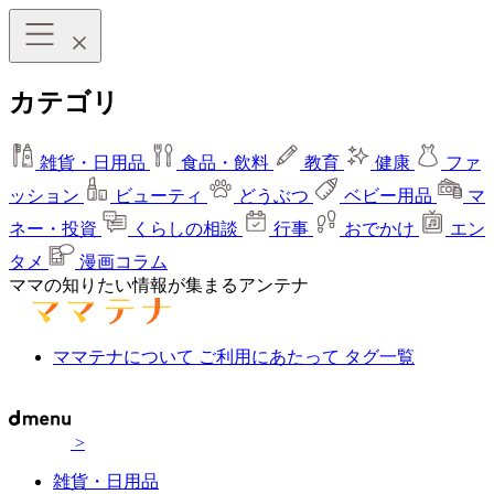
カテゴリ
雑貨・日用品
食品・飲料
教育
健康
ファ
ッション
ビューティ
どうぶつ
ベビー用品
マ
ネー・投資
くらしの相談
行事
おでかけ
エン
タメ
漫画コラム
ママの知りたい情報が集まるアンテナ
ママテナについて
ご利用にあたって
タグ一覧
>
雑貨・日用品