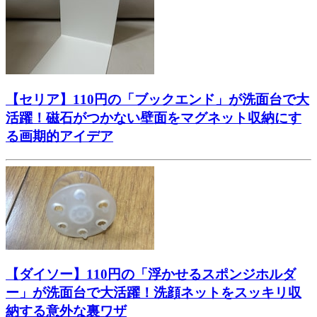
【セリア】110円の「ブックエンド」が洗面台で大
活躍！磁石がつかない壁面をマグネット収納にす
る画期的アイデア
【ダイソー】110円の「浮かせるスポンジホルダ
ー」が洗面台で大活躍！洗顔ネットをスッキリ収
納する意外な裏ワザ