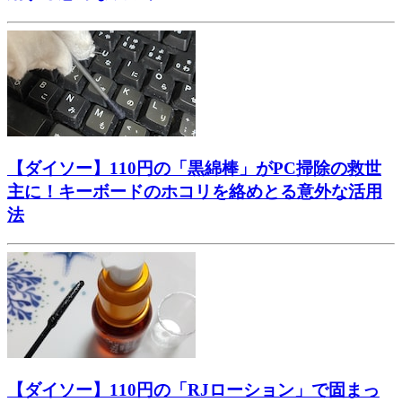
【ダイソー】110円の「黒綿棒」がPC掃除の救世
主に！キーボードのホコリを絡めとる意外な活用
法
【ダイソー】110円の「RJローション」で固まっ