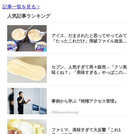
記事一覧を見る >
人気記事ランキング
アイス、だまされたと思ってやってみて
「たったこれだけ」突破ファイル放送で
大注目！...
セブン、人気すぎて再々販売→「クソ美
味くね？」「美味すぎる」やっぱこのク
オリティ...
事例から学ぶ『特権アクセス管理』
PR(KeeperSecurity)
ファミマ、美味すぎて大反響「これ1