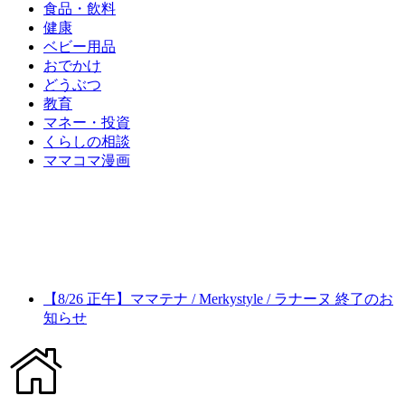
食品・飲料
健康
ベビー用品
おでかけ
どうぶつ
教育
マネー・投資
くらしの相談
ママコマ漫画
【8/26 正午】ママテナ / Merkystyle / ラナーヌ 終了のお
知らせ