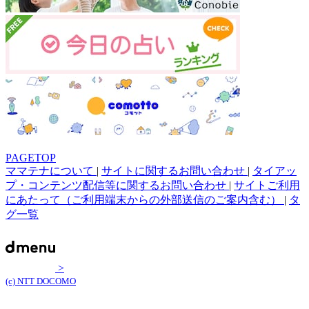
PAGETOP
ママテナについて
|
サイトに関するお問い合わせ
|
タイアッ
プ・コンテンツ配信等に関するお問い合わせ
|
サイトご利用
にあたって（ご利用端末からの外部送信のご案内含む）
|
タ
グ一覧
>
(c) NTT DOCOMO