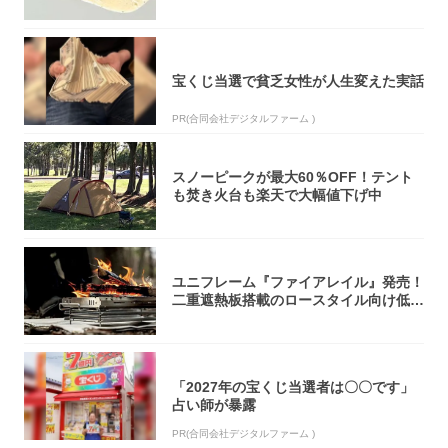
オリティ...
宝くじ当選で貧乏女性が人生変えた実話
PR(合同会社デジタルファーム )
スノーピークが最大60％OFF！テント
も焚き火台も楽天で大幅値下げ中
ユニフレーム『ファイアレイル』発売！
二重遮熱板搭載のロースタイル向け低型
焚き火台
「2027年の宝くじ当選者は〇〇です」
占い師が暴露
PR(合同会社デジタルファーム )