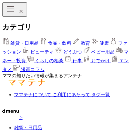
カテゴリ
雑貨・日用品
食品・飲料
教育
健康
ファ
ッション
ビューティ
どうぶつ
ベビー用品
マ
ネー・投資
くらしの相談
行事
おでかけ
エン
タメ
漫画コラム
ママの知りたい情報が集まるアンテナ
ママテナについて
ご利用にあたって
タグ一覧
>
雑貨・日用品