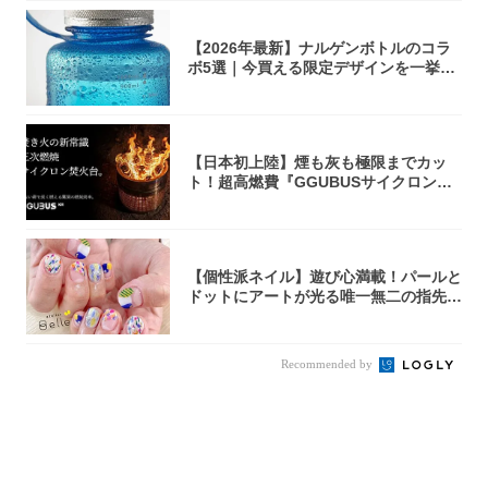
【2026年最新】ナルゲンボトルのコラ
ボ5選｜今買える限定デザインを一挙紹
介！
【日本初上陸】煙も灰も極限までカッ
ト！超高燃費『GGUBUSサイクロン焚
火台』が...
【個性派ネイル】遊び心満載！パールと
ドットにアートが光る唯一無二の指先が
完成！
Recommended by