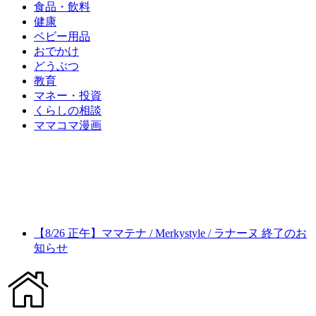
食品・飲料
健康
ベビー用品
おでかけ
どうぶつ
教育
マネー・投資
くらしの相談
ママコマ漫画
【8/26 正午】ママテナ / Merkystyle / ラナーヌ 終了のお
知らせ