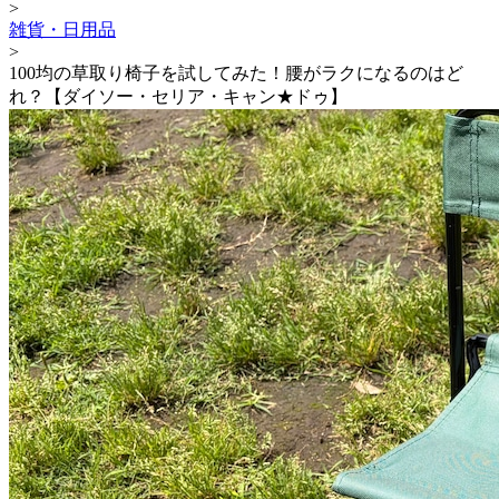
>
雑貨・日用品
>
100均の草取り椅子を試してみた！腰がラクになるのはど
れ？【ダイソー・セリア・キャン★ドゥ】