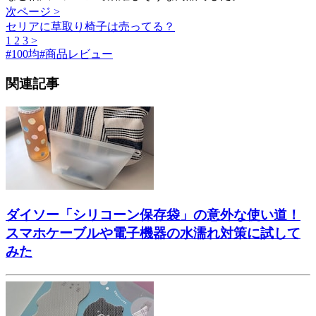
次ページ >
セリアに草取り椅子は売ってる？
1
2
3
>
#
100均
#
商品レビュー
関連記事
ダイソー「シリコーン保存袋」の意外な使い道！
スマホケーブルや電子機器の水濡れ対策に試して
みた