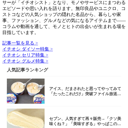
サーが「イチオシスト」となり、モノやサービスにまつわる
エピソードや思い入れを語ります。無印良品やユニクロ、コ
ストコなどの人気ショップの隠れた名品から、暮らしや家
事、ファッション、グルメなどの気になるアイテムまで――
コラムや動画を通して、モノとヒトの出会いが生まれる場を
目指しています。
記事一覧を見る >
イチオシ ダイソー特集 >
イチオシ セリア特集 >
イチオシ グルメ特集 >
人気記事ランキング
アイス、だまされたと思ってやってみて
「たったこれだけ」突破ファイル放送で
大注目！...
セブン、人気すぎて再々販売→「クソ美
味くね？」「美味すぎる」やっぱこのク