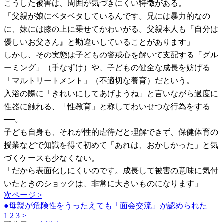
こうした被害は、周囲が気づきにくい特徴がある。
「父親が娘にベタベタしているんです。兄には暴力的なの
に、妹には膝の上に乗せてかわいがる。父親本人も『自分は
優しいお父さん』と勘違いしていることがあります」
しかし、その実態は子どもの警戒心を解いて支配する「グル
ーミング」（手なずけ）や、子どもの健全な成長を妨げる
「マルトリートメント」（不適切な養育）だという。
入浴の際に「きれいにしてあげようね」と言いながら過度に
性器に触れる、「性教育」と称してわいせつな行為をする
──。
子ども自身も、それが性的虐待だと理解できず、保健体育の
授業などで知識を得て初めて「あれは、おかしかった」と気
づくケースも少なくない。
「だから表面化しにくいのです。成長して被害の意味に気付
いたときのショックは、非常に大きいものになります」
次ページ >
●母親が危険性をうったえても「面会交流」が認められた
1
2
3
>