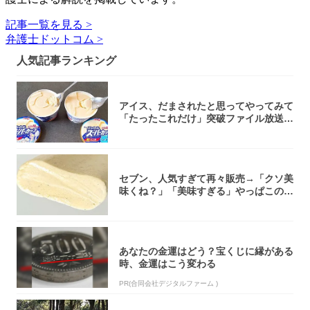
記事一覧を見る >
弁護士ドットコム >
人気記事ランキング
アイス、だまされたと思ってやってみて
「たったこれだけ」突破ファイル放送で
大注目！...
セブン、人気すぎて再々販売→「クソ美
味くね？」「美味すぎる」やっぱこのク
オリティ...
あなたの金運はどう？宝くじに縁がある
時、金運はこう変わる
PR(合同会社デジタルファーム )