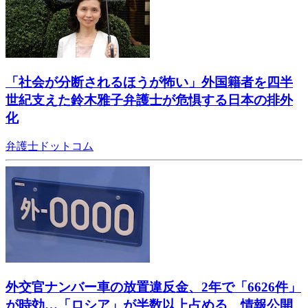
「社会が分断されるほうが怖い」外国籍者を四半
世紀支えた鈴木雅子弁護士が危惧する日本の排外
化
弁護士ドットコム
外交官ナンバー車の放置違反金、2年で「6626件」
が時効…「ロシア」が半数以上占める 情報公開