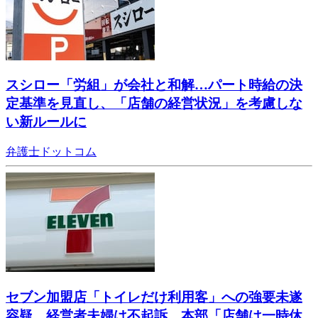
スシロー「労組」が会社と和解…パート時給の決
定基準を見直し、「店舗の経営状況」を考慮しな
い新ルールに
弁護士ドットコム
セブン加盟店「トイレだけ利用客」への強要未遂
容疑、経営者夫婦は不起訴…本部「店舗は一時休