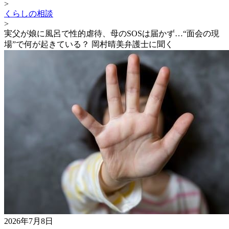
>
くらしの相談
>
実父が娘に風呂で性的虐待、母のSOSは届かず…“面会の現
場”で何が起きている？ 岡村晴美弁護士に聞く
2026年7月8日