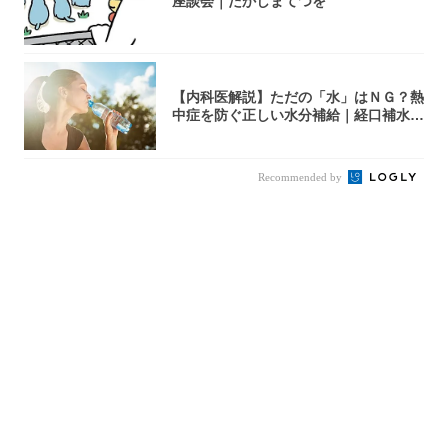
座談会｜たかしまてつを
【内科医解説】ただの「水」はＮＧ？熱
中症を防ぐ正しい水分補給｜経口補水
液・スポド...
Recommended by