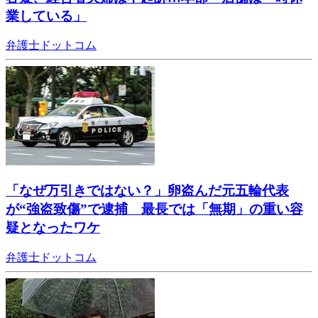
業している」
弁護士ドットコム
「なぜ万引きではない？」卵盗んだ元五輪代表
が“強盗致傷”で逮捕 最長では「無期」の重い容
疑となったワケ
弁護士ドットコム