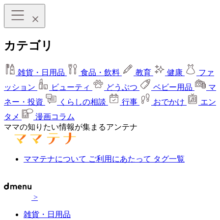
カテゴリ
雑貨・日用品
食品・飲料
教育
健康
ファ
ッション
ビューティ
どうぶつ
ベビー用品
マ
ネー・投資
くらしの相談
行事
おでかけ
エン
タメ
漫画コラム
ママの知りたい情報が集まるアンテナ
ママテナについて
ご利用にあたって
タグ一覧
>
雑貨・日用品