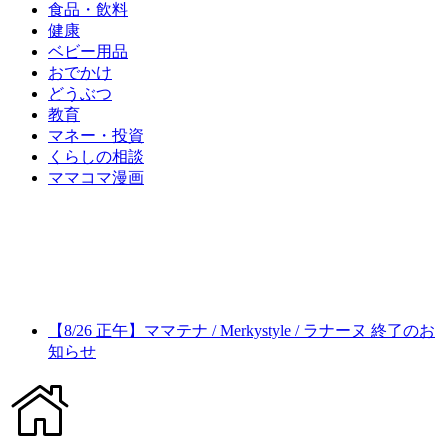
食品・飲料
健康
ベビー用品
おでかけ
どうぶつ
教育
マネー・投資
くらしの相談
ママコマ漫画
【8/26 正午】ママテナ / Merkystyle / ラナーヌ 終了のお
知らせ