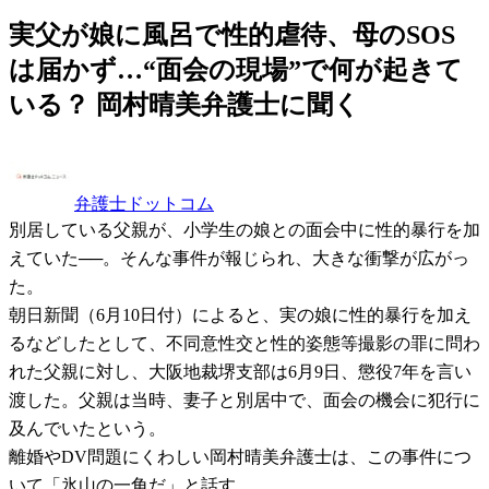
実父が娘に風呂で性的虐待、母のSOS
は届かず…“面会の現場”で何が起きて
いる？ 岡村晴美弁護士に聞く
弁護士ドットコム
別居している父親が、小学生の娘との面会中に性的暴行を加
えていた──。そんな事件が報じられ、大きな衝撃が広がっ
た。
朝日新聞（6月10日付）によると、実の娘に性的暴行を加え
るなどしたとして、不同意性交と性的姿態等撮影の罪に問わ
れた父親に対し、大阪地裁堺支部は6月9日、懲役7年を言い
渡した。父親は当時、妻子と別居中で、面会の機会に犯行に
及んでいたという。
離婚やDV問題にくわしい岡村晴美弁護士は、この事件につ
いて「氷山の一角だ」と話す。