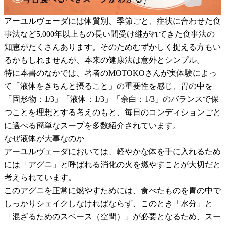
アーユルヴェーダには体質別、季節ごと、症状に合わせた食
事法など5,000年以上もの長い間受け継がれてきた食事法の
知恵がたくさんあります。そのためむずかしく捉える方もい
るかもしれませんが、本来の健康法は意外とシンプル。
特に本書のなかでは、著者のMOTOKOさんが実体験によっ
て「液体をきちんと摂ること」の重要性を感じ、胃の中を
「固形物：1/3」「液体：1/3」「余白：1/3」のバランスで保
つことを理想とする考えのもと、毎日のコンディションごと
に選べる簡単なスープを多数紹介されています。
なぜ液体が大事なのか
アーユルヴェーダにおいては、軽やかな体を手に入れるため
には「アグニ」と呼ばれる消化の火を燃やすことが大切だと
考えられています。
このアグニを正常に燃やすためには、食べたものを胃の中で
しっかりシェイクしなければならず、このとき「水分」と
「混ざるためのスペース（空間）」が必要となるため、スー