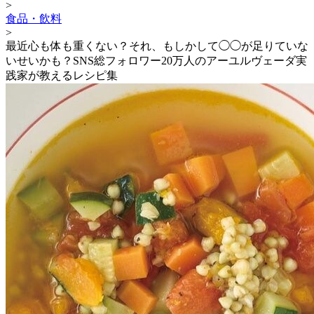
>
食品・飲料
>
最近心も体も重くない？それ、もしかして◯◯が足りていな
いせいかも？SNS総フォロワー20万人のアーユルヴェーダ実
践家が教えるレシピ集