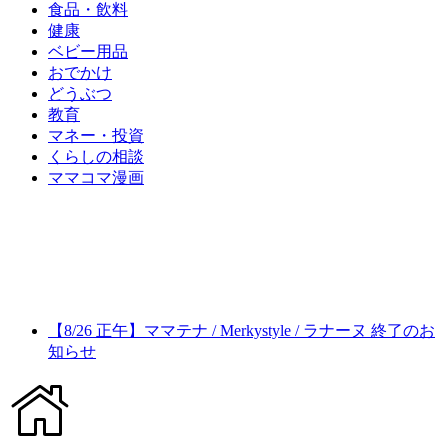
食品・飲料
健康
ベビー用品
おでかけ
どうぶつ
教育
マネー・投資
くらしの相談
ママコマ漫画
【8/26 正午】ママテナ / Merkystyle / ラナーヌ 終了のお
知らせ