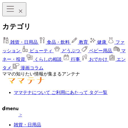
カテゴリ
雑貨・日用品
食品・飲料
教育
健康
ファ
ッション
ビューティ
どうぶつ
ベビー用品
マ
ネー・投資
くらしの相談
行事
おでかけ
エン
タメ
漫画コラム
ママの知りたい情報が集まるアンテナ
ママテナについて
ご利用にあたって
タグ一覧
>
雑貨・日用品