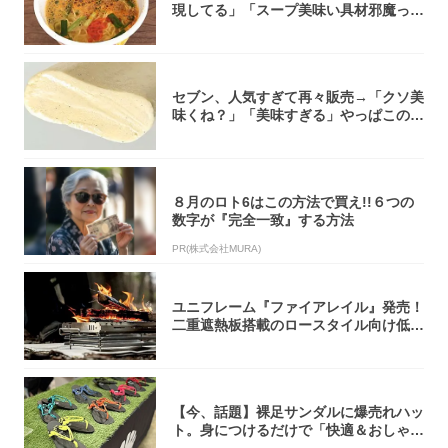
現してる」「スープ美味い具材邪魔って
くらい美...
セブン、人気すぎて再々販売→「クソ美
味くね？」「美味すぎる」やっぱこのク
オリティ...
８月のロト6はこの方法で買え!!６つの
数字が『完全一致』する方法
PR(株式会社MURA)
ユニフレーム『ファイアレイル』発売！
二重遮熱板搭載のロースタイル向け低型
焚き火台
【今、話題】裸足サンダルに爆売れハッ
ト。身につけるだけで「快適＆おしゃ
れ」な夏ギ...