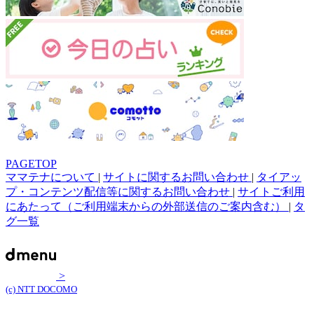
PAGETOP
ママテナについて
|
サイトに関するお問い合わせ
|
タイアッ
プ・コンテンツ配信等に関するお問い合わせ
|
サイトご利用
にあたって（ご利用端末からの外部送信のご案内含む）
|
タ
グ一覧
>
(c) NTT DOCOMO