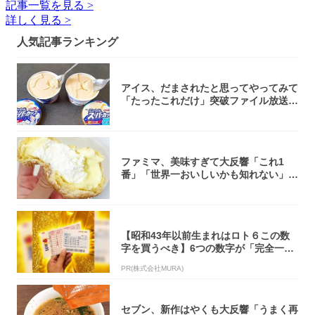
記事一覧を見る >
詳しく見る >
人気記事ランキング
アイス、だまされたと思ってやってみて
「たったこれだけ」突破ファイル放送で
大注目！...
ファミマ、美味すぎて大反響「これ1
番」「世界一おいしいかも知れない」
「飲めそう」
【昭和43年以前生まれはロト６この数
字を買うべき】6つの数字が「完全一
致」する方...
PR(株式会社MURA)
セブン、新作はやくも大反響「うまく再