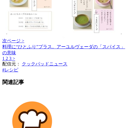
次ページ >
料理に“ひとふり”プラス。アーユルヴェーダの「スパイス」
の意味
1
2
3
>
配信元：
クックパッドニュース
#
レシピ
関連記事