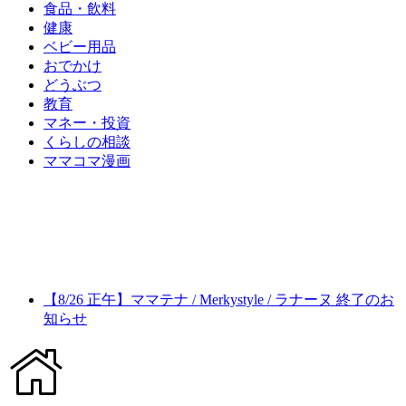
食品・飲料
健康
ベビー用品
おでかけ
どうぶつ
教育
マネー・投資
くらしの相談
ママコマ漫画
【8/26 正午】ママテナ / Merkystyle / ラナーヌ 終了のお
知らせ