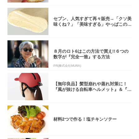
セブン、人気すぎて再々販売→「クソ美
味くね？」「美味すぎる」やっぱこのク
オリティ...
８月のロト6はこの方法で買え!!６つの
数字が『完全一致』する方法
PR(株式会社MURA)
【無印良品】髪型崩れや蒸れ対策に！
『風が抜ける自転車ヘルメット』＆『2
0型自転車...
材料2つで作る！塩チキンソテー