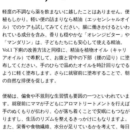
軽度の不調なら薬を飲まないに越したことはありません。便
秘もしかり。軽い便の詰まりなら精油（エッセンシャルオイ
ル）でのケアも試してみてください。腸に働きかけるといわ
れている成分を含み、香りも穏やかな「オレンジビター」や
「マンダリン」は、子どもたちにも安心して使える精油。
Vol.1 下痢の改善方法と同様に、精油を植物オイル（キャリ
アオイル）で希釈して、お腹と背中の下部（腰の辺り）に塗
布してください。手のひらで温めたオイルを時計回りなでる
ように軽く塗布します。さらに就寝前に塗布することで、朝
の自然な排便を促します。
便秘は、偏食や不規則な生習慣も要因の一つといわれていま
す。就寝前にママが子どもにアロマトリートメントを行えば
手のぬくもりが伝わり、心が落ち着くことで安眠にもつなが
りますし、生活のリズムを整えるきっかけにもなりますよ。
また、栄養や食物繊維、水分が足りているかを考えて、毎日