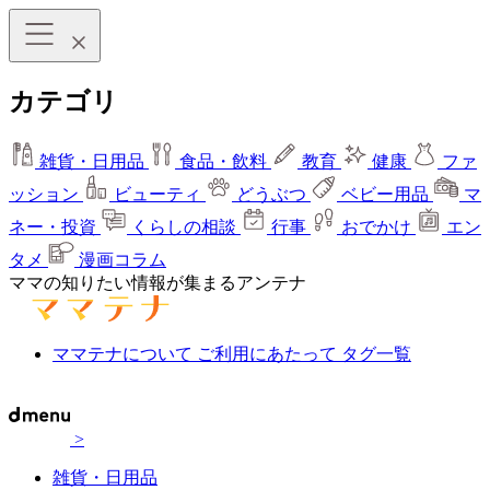
カテゴリ
雑貨・日用品
食品・飲料
教育
健康
ファ
ッション
ビューティ
どうぶつ
ベビー用品
マ
ネー・投資
くらしの相談
行事
おでかけ
エン
タメ
漫画コラム
ママの知りたい情報が集まるアンテナ
ママテナについて
ご利用にあたって
タグ一覧
>
雑貨・日用品