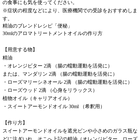
の食事にも気を使ってください。
※症状の程度などにより、医療機関での受診をおすすめしま
す。
精油のブレンドレシピ「便秘」
30mlのアロマトリートメントオイルの作り方
【用意する物】
精油
・オレンジビター 2滴 （腸の蠕動運動を活発に）
または、マンダリン 2滴 （腸の蠕動運動を活発に）
・ローズマリーシネオール 2滴 （腸の蠕動運動を活発に）
・ローズウッド 2滴 （心身をリラックス）
植物オイル（キャリアオイル）
・スイートアーモンドオイル 30ml （希釈用）
【作り方】
スイートアーモンドオイルを遮光ビンや小さめのガラス瓶な
どに注ぎいれ、そこへ上記の精油（オレンジビター、ローズ