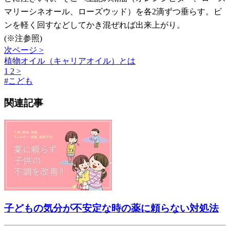
マリーシネオール、ローズウッド）を各2滴ずつ垂らす。ビ
ンを軽く回すなどしてかき混ぜれば出来上がり。
(※注参照)
次ページ >
植物オイル（キャリアオイル）とは
1
2
>
#
こども
関連記事
子どもの気分が不安定な時の薬に頼らない対処法