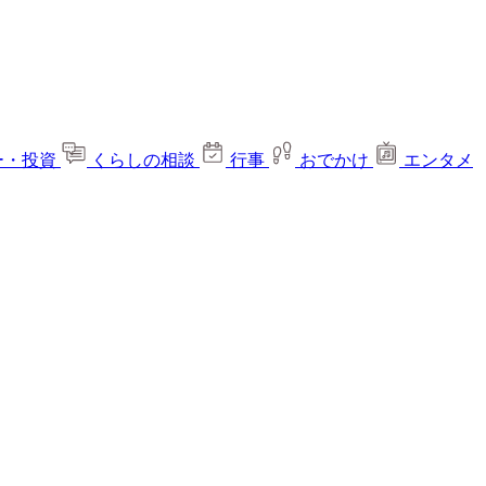
ー・投資
くらしの相談
行事
おでかけ
エンタメ