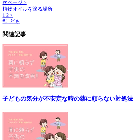
次ページ >
植物オイルを塗る場所
1
2
>
#
こども
関連記事
子どもの気分が不安定な時の薬に頼らない対処法