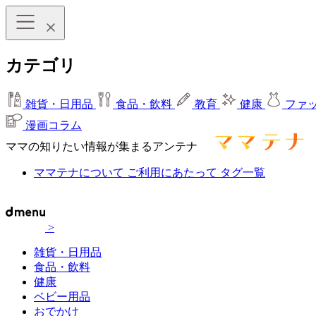
カテゴリ
雑貨・日用品
食品・飲料
教育
健康
ファ
漫画コラム
ママの知りたい情報が集まるアンテナ
ママテナについて
ご利用にあたって
タグ一覧
>
雑貨・日用品
食品・飲料
健康
ベビー用品
おでかけ