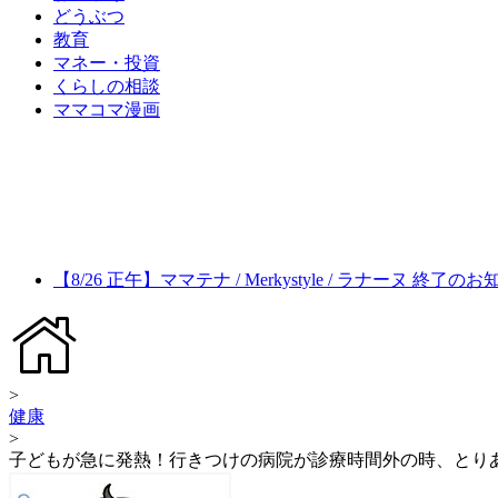
どうぶつ
教育
マネー・投資
くらしの相談
ママコマ漫画
【8/26 正午】ママテナ / Merkystyle / ラナーヌ 終了の
>
健康
>
子どもが急に発熱！行きつけの病院が診療時間外の時、とり