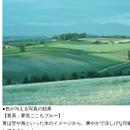
●色が与える写真の効果
【青系：夢見ごこちブルー】
青は空や海といった水のイメージから、爽やかで涼しげな印