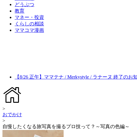
どうぶつ
教育
マネー・投資
くらしの相談
ママコマ漫画
【8/26 正午】ママテナ / Merkystyle / ラナーヌ 終了の
>
おでかけ
>
自慢したくなる旅写真を撮るプロ技って？～写真の色編～