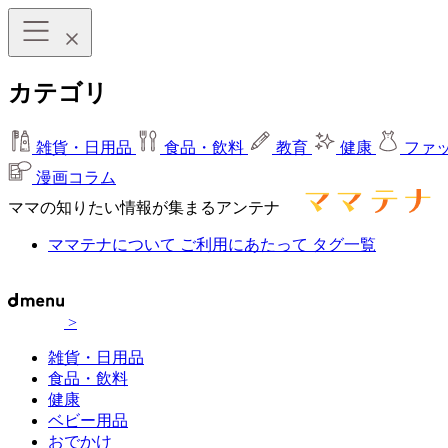
カテゴリ
雑貨・日用品
食品・飲料
教育
健康
ファ
漫画コラム
ママの知りたい情報が集まるアンテナ
ママテナについて
ご利用にあたって
タグ一覧
>
雑貨・日用品
食品・飲料
健康
ベビー用品
おでかけ