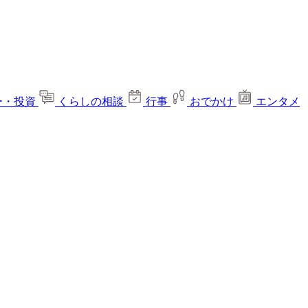
ー・投資
くらしの相談
行事
おでかけ
エンタメ