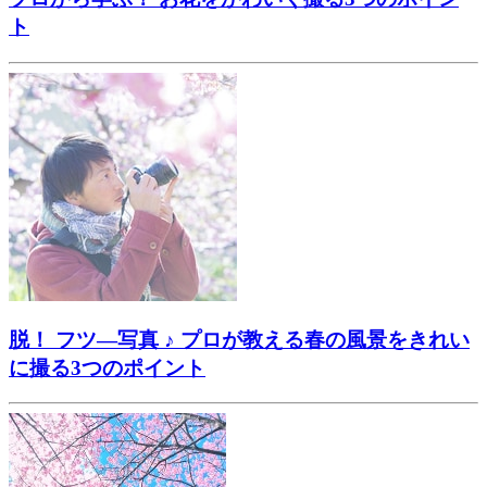
ト
脱！ フツ―写真 ♪ プロが教える春の風景をきれい
に撮る3つのポイント