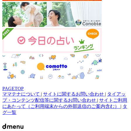
PAGETOP
ママテナについて
|
サイトに関するお問い合わせ
|
タイアッ
プ・コンテンツ配信等に関するお問い合わせ
|
サイトご利用
にあたって（ご利用端末からの外部送信のご案内含む）
|
タ
グ一覧