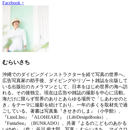
Facebook >
むらいさち
沖縄でのダイビングインストラクターを経て写真の世界へ。
広告写真家の助手後、ダイビングやリゾート雑誌を出版して
いる出版社のカメラマンとして、日本をはじめ世界の海へ訪
れる。その後独立。現在は広告や雑誌の撮影を中心に活動。
海だけに限らず世界のありとあらゆる場所で「しあわせのと
き」をテーマに撮影を続けており、一年の多くを取材先で過
ごしている。著書は写真集『きせきのしま』（小学館）、
『LinoLIno』『ALOHEART』（LifeDesignBooks）、
『FantaSea』（BUNKADO）。共著『よるのこどものあかる
いゆめ』（作： 谷川 俊太郎、写真： むらいさち、 マイクロ