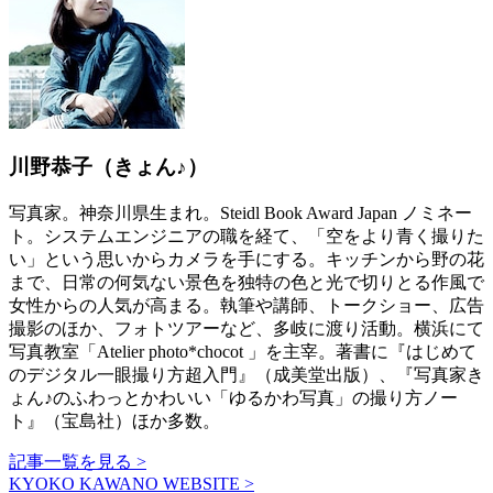
川野恭子（きょん♪）
写真家。神奈川県生まれ。Steidl Book Award Japan ノミネー
ト。システムエンジニアの職を経て、「空をより青く撮りた
い」という思いからカメラを手にする。キッチンから野の花
まで、日常の何気ない景色を独特の色と光で切りとる作風で
女性からの人気が高まる。執筆や講師、トークショー、広告
撮影のほか、フォトツアーなど、多岐に渡り活動。横浜にて
写真教室「Atelier photo*chocot 」を主宰。著書に『はじめて
のデジタル一眼撮り方超入門』（成美堂出版）、『写真家き
ょん♪のふわっとかわいい「ゆるかわ写真」の撮り方ノー
ト』（宝島社）ほか多数。
記事一覧を見る >
KYOKO KAWANO WEBSITE >