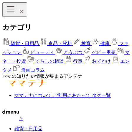
カテゴリ
雑貨・日用品
食品・飲料
教育
健康
ファ
ッション
ビューティ
どうぶつ
ベビー用品
マ
ネー・投資
くらしの相談
行事
おでかけ
エン
タメ
漫画コラム
ママの知りたい情報が集まるアンテナ
ママテナについて
ご利用にあたって
タグ一覧
>
雑貨・日用品