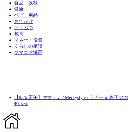
食品・飲料
健康
ベビー用品
おでかけ
どうぶつ
教育
マネー・投資
くらしの相談
ママコマ漫画
【8/26 正午】ママテナ / Merkystyle / ラナーヌ 終了のお
知らせ