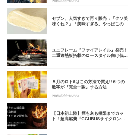
PR(株式会社MURA)
セブン、人気すぎて再々販売→「クソ美
味くね？」「美味すぎる」やっぱこのク
オリティ...
ユニフレーム『ファイアレイル』発売！
二重遮熱板搭載のロースタイル向け低型
焚き火台
８月のロト6はこの方法で買え!!６つの
数字が『完全一致』する方法
PR(株式会社MURA)
【日本初上陸】煙も灰も極限までカッ
ト！超高燃費『GGUBUSサイクロン焚
火台』が...