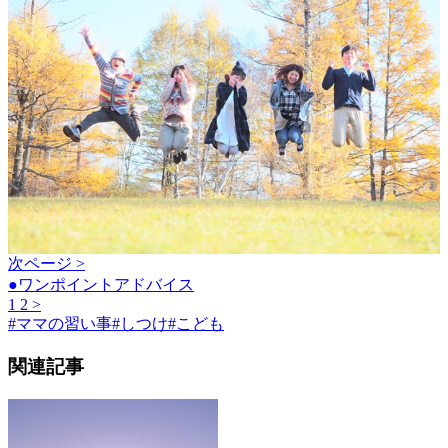
次ページ >
●ワンポイントアドバイス
1
2
>
#
ママの習い事
#
しつけ
#
こども
関連記事