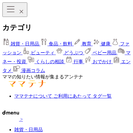
カテゴリ
雑貨・日用品
食品・飲料
教育
健康
ファ
ッション
ビューティ
どうぶつ
ベビー用品
マ
ネー・投資
くらしの相談
行事
おでかけ
エン
タメ
漫画コラム
ママの知りたい情報が集まるアンテナ
ママテナについて
ご利用にあたって
タグ一覧
>
雑貨・日用品