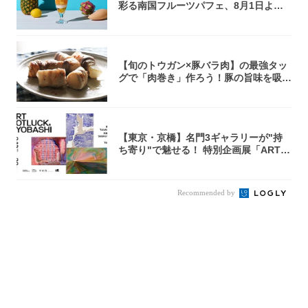
彩る南国フルーツパフェ、8月1日より1
ヵ月限...
【旬のトウガン×豚バラ肉】の最強タッ
グで「肉巻き」作ろう！豚の旨味を吸い
尽くした...
【東京・京橋】名門3ギャラリーが"持
ち寄り"で魅せる！ 特別企画展「ART P
O...
Recommended by