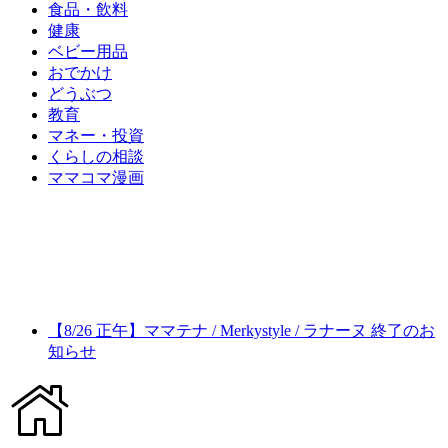
食品・飲料
健康
ベビー用品
おでかけ
どうぶつ
教育
マネー・投資
くらしの相談
ママコマ漫画
【8/26 正午】ママテナ / Merkystyle / ラナーヌ 終了のお
知らせ