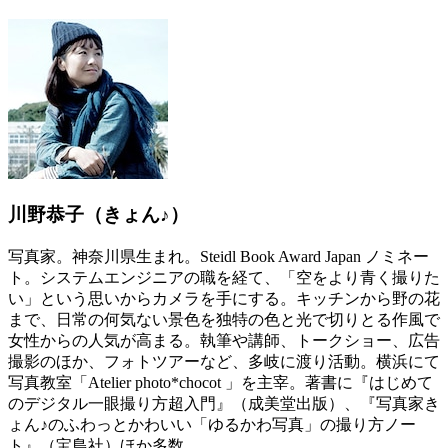
川野恭子（きょん♪）
写真家。神奈川県生まれ。Steidl Book Award Japan ノミネー
ト。システムエンジニアの職を経て、「空をより青く撮りた
い」という思いからカメラを手にする。キッチンから野の花
まで、日常の何気ない景色を独特の色と光で切りとる作風で
女性からの人気が高まる。執筆や講師、トークショー、広告
撮影のほか、フォトツアーなど、多岐に渡り活動。横浜にて
写真教室「Atelier photo*chocot 」を主宰。著書に『はじめて
のデジタル一眼撮り方超入門』（成美堂出版）、『写真家き
ょん♪のふわっとかわいい「ゆるかわ写真」の撮り方ノー
ト』（宝島社）ほか多数。