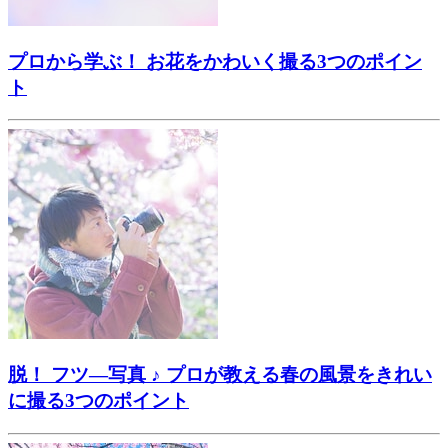
プロから学ぶ！ お花をかわいく撮る3つのポイン
ト
脱！ フツ―写真 ♪ プロが教える春の風景をきれい
に撮る3つのポイント