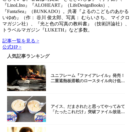
『LinoLIno』『ALOHEART』（LifeDesignBooks）、
『FantaSea』（BUNKADO）。共著『よるのこどものあかる
いゆめ』（作： 谷川 俊太郎、写真： むらいさち、 マイクロ
マガジン社）、『光と色の写真の教科書』（技術評論社）、
トラベルマガジン『LUKETH』など多数。
記事一覧を見る >
公式HP >
人気記事ランキング
ユニフレーム『ファイアレイル』発売！
二重遮熱板搭載のロースタイル向け低型
焚き火台
アイス、だまされたと思ってやってみて
「たったこれだけ」突破ファイル放送で
大注目！...