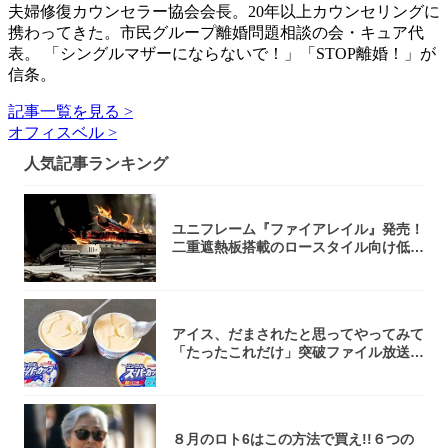
夫婦修復カウンセラー協会会長。20年以上カウンセリングに
携わってきた。市民グループ離婚問題相談の会・キュア代
表。 「シングルマザーにならないで！」「STOP離婚！」が
信条。
記事一覧を見る >
オフィスベル >
人気記事ランキング
ユニフレーム『ファイアレイル』発売！
二重遮熱板搭載のロースタイル向け低型
焚き火台
アイス、だまされたと思ってやってみて
「たったこれだけ」突破ファイル放送で
大注目！...
８月のロト6はこの方法で買え!!６つの