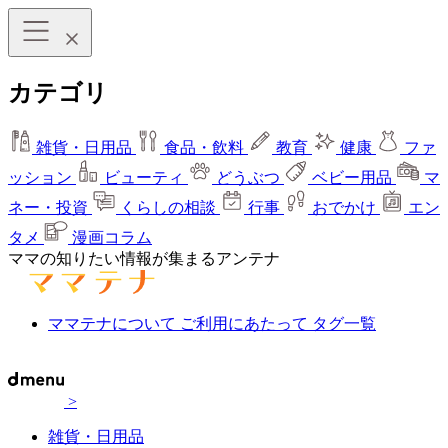
カテゴリ
雑貨・日用品
食品・飲料
教育
健康
ファ
ッション
ビューティ
どうぶつ
ベビー用品
マ
ネー・投資
くらしの相談
行事
おでかけ
エン
タメ
漫画コラム
ママの知りたい情報が集まるアンテナ
ママテナについて
ご利用にあたって
タグ一覧
>
雑貨・日用品