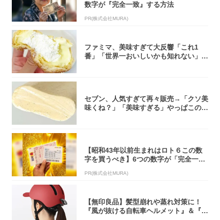
数字が『完全一致』する方法
PR(株式会社MURA)
ファミマ、美味すぎて大反響「これ1
番」「世界一おいしいかも知れない」
「飲めそう」
セブン、人気すぎて再々販売→「クソ美
味くね？」「美味すぎる」やっぱこのク
オリティ...
【昭和43年以前生まれはロト６この数
字を買うべき】6つの数字が「完全一
致」する方...
PR(株式会社MURA)
【無印良品】髪型崩れや蒸れ対策に！
『風が抜ける自転車ヘルメット』＆『2
0型自転車...