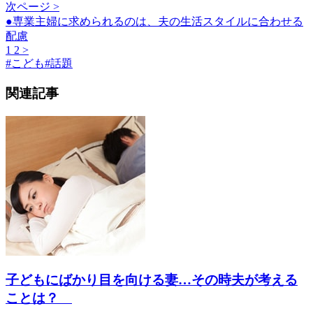
次ページ >
●専業主婦に求められるのは、夫の生活スタイルに合わせる
配慮
1
2
>
#
こども
#
話題
関連記事
子どもにばかり目を向ける妻…その時夫が考える
ことは？