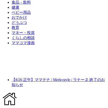
食品・飲料
健康
ベビー用品
おでかけ
どうぶつ
教育
マネー・投資
くらしの相談
ママコマ漫画
【8/26 正午】ママテナ / Merkystyle / ラナーヌ 終了のお
知らせ