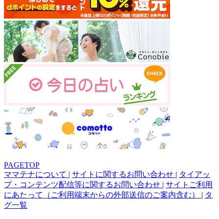
PAGETOP
ママテナについて
|
サイトに関するお問い合わせ
|
タイアッ
プ・コンテンツ配信等に関するお問い合わせ
|
サイトご利用
にあたって（ご利用端末からの外部送信のご案内含む）
|
タ
グ一覧