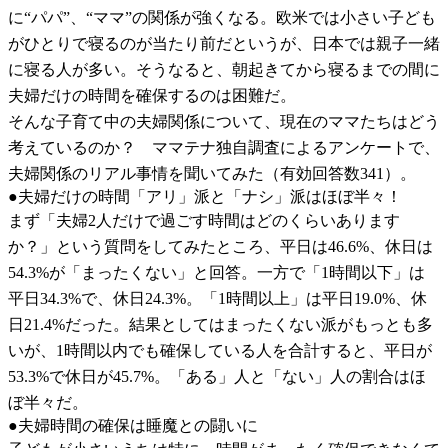
に“パパ”、“ママ”の関係が強くなる。欧米では小さい子ども
がひとりで寝るのが当たり前だというが、日本では親子一緒
に寝る人が多い。そうなると、朝起きてから寝るまでの間に
夫婦だけの時間を確保するのは困難だ。
そんな子育て中の夫婦関係について、現在のママたちはどう
考えているのか？ ママテナ独自調査によるアンケートで、
夫婦関係のリアル事情を聞いてみた（有効回答数341）。
●夫婦だけの時間「アリ」派と「ナシ」派はほぼ半々！
まず「夫婦2人だけで過ごす時間はどのくらいあります
か？」という質問をしてみたところ、平日は46.6%、休日は
54.3%が「まったくない」と回答。一方で「1時間以下」は
平日34.3%で、休日24.3%。「1時間以上」は平日19.0%、休
日21.4%だった。結果としてはまったくない派がもっとも多
いが、1時間以内でも確保している人を合計すると、平日が
53.3%で休日が45.7%。「ある」人と「ない」人の割合はほ
ぼ半々だ。
●夫婦時間の確保は睡魔との闘いに