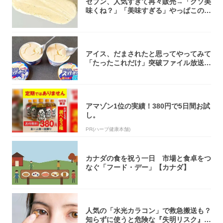
セブン、人気すぎて再々販売→「クソ美
味くね？」「美味すぎる」やっぱこのク
オリティ...
アイス、だまされたと思ってやってみて
「たったこれだけ」突破ファイル放送で
大注目！...
アマゾン1位の実績！380円で5日間お試
し。
PR(ハーブ健康本舗)
カナダの食を祝う一日 市場と食卓をつ
なぐ「フード・デー」【カナダ】
人気の「水光カラコン」で救急搬送も？
知らずに使うと危険な『失明リスク』と