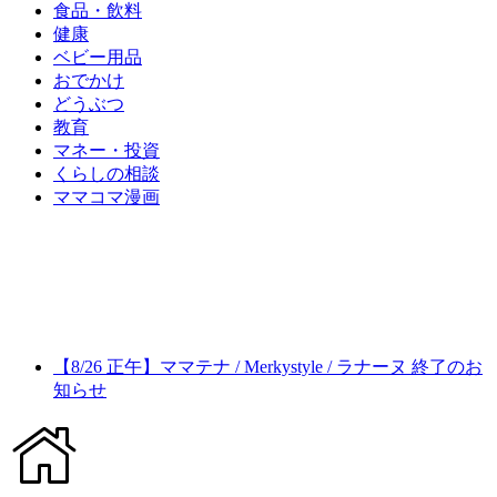
食品・飲料
健康
ベビー用品
おでかけ
どうぶつ
教育
マネー・投資
くらしの相談
ママコマ漫画
【8/26 正午】ママテナ / Merkystyle / ラナーヌ 終了のお
知らせ