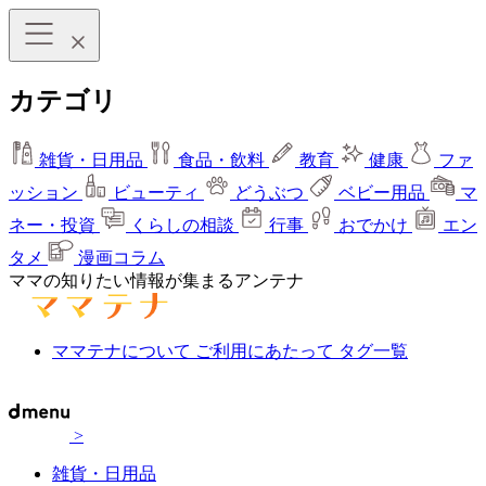
カテゴリ
雑貨・日用品
食品・飲料
教育
健康
ファ
ッション
ビューティ
どうぶつ
ベビー用品
マ
ネー・投資
くらしの相談
行事
おでかけ
エン
タメ
漫画コラム
ママの知りたい情報が集まるアンテナ
ママテナについて
ご利用にあたって
タグ一覧
>
雑貨・日用品