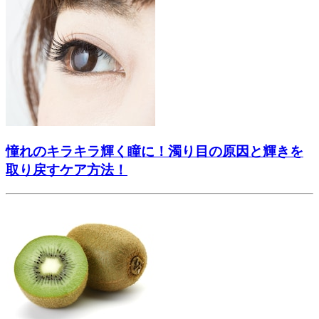
憧れのキラキラ輝く瞳に！濁り目の原因と輝きを
取り戻すケア方法！