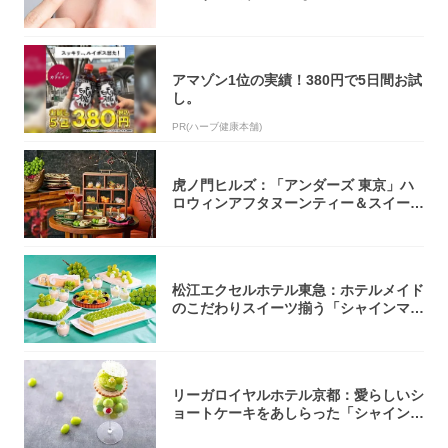
医師が教...
アマゾン1位の実績！380円で5日間お試
し。
PR(ハーブ健康本舗)
虎ノ門ヒルズ：「アンダーズ 東京」ハ
ロウィンアフタヌーンティー＆スイーツ
コレクシ...
松江エクセルホテル東急：ホテルメイド
のこだわりスイーツ揃う「シャインマス
カットの...
リーガロイヤルホテル京都：愛らしいシ
ョートケーキをあしらった「シャインマ
スカット...