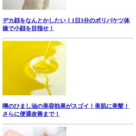
デカ顔をなんとかしたい！1日3分のポリバケツ体
操で小顔を目指せ！
噂のひまし油の美容効果がスゴイ！美肌に美髪！
さらに便通改善まで！