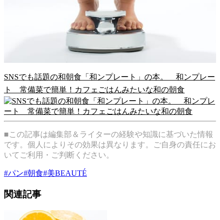
SNSでも話題の和朝食「和ンプレート」の本。 和ンプレー
ト 常備菜で簡単！カフェごはんみたいな和の朝食
■この記事は編集部＆ライターの経験や知識に基づいた情報
です。個人によりその効果は異なります。ご自身の責任にお
いてご利用・ご判断ください。
#
パン
#
朝食
#
美BEAUTÉ
関連記事