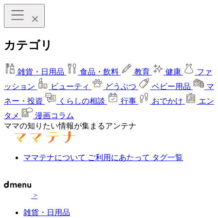
カテゴリ
雑貨・日用品
食品・飲料
教育
健康
ファ
ッション
ビューティ
どうぶつ
ベビー用品
マ
ネー・投資
くらしの相談
行事
おでかけ
エン
タメ
漫画コラム
ママの知りたい情報が集まるアンテナ
ママテナについて
ご利用にあたって
タグ一覧
>
雑貨・日用品