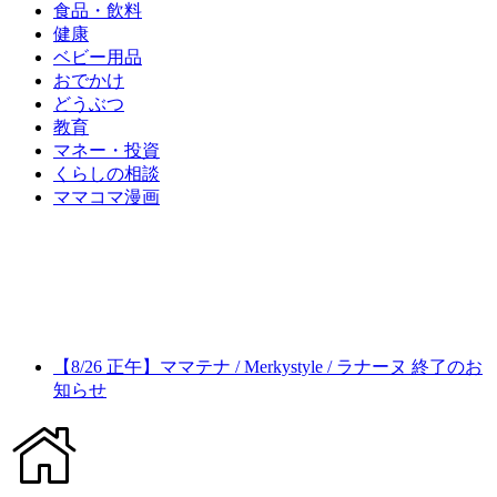
食品・飲料
健康
ベビー用品
おでかけ
どうぶつ
教育
マネー・投資
くらしの相談
ママコマ漫画
【8/26 正午】ママテナ / Merkystyle / ラナーヌ 終了のお
知らせ