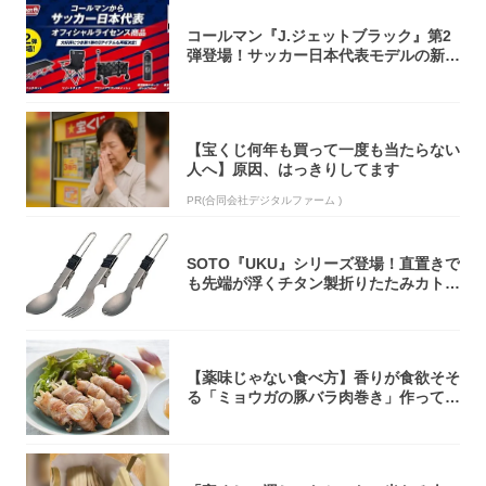
コールマン『J.ジェットブラック』第2
弾登場！サッカー日本代表モデルの新作
5アイ...
【宝くじ何年も買って一度も当たらない
人へ】原因、はっきりしてます
PR(合同会社デジタルファーム )
SOTO『UKU』シリーズ登場！直置きで
も先端が浮くチタン製折りたたみカトラ
リー
【薬味じゃない食べ方】香りが食欲そそ
る「ミョウガの豚バラ肉巻き」作ってみ
た！辛み...