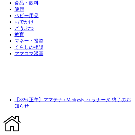
食品・飲料
健康
ベビー用品
おでかけ
どうぶつ
教育
マネー・投資
くらしの相談
ママコマ漫画
【8/26 正午】ママテナ / Merkystyle / ラナーヌ 終了のお
知らせ