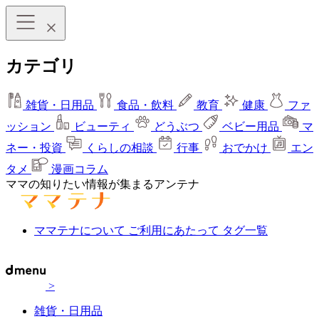
カテゴリ
雑貨・日用品
食品・飲料
教育
健康
ファ
ッション
ビューティ
どうぶつ
ベビー用品
マ
ネー・投資
くらしの相談
行事
おでかけ
エン
タメ
漫画コラム
ママの知りたい情報が集まるアンテナ
ママテナについて
ご利用にあたって
タグ一覧
>
雑貨・日用品