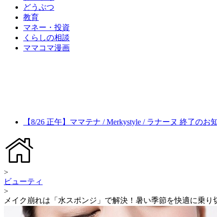
どうぶつ
教育
マネー・投資
くらしの相談
ママコマ漫画
【8/26 正午】ママテナ / Merkystyle / ラナーヌ 終了の
>
ビューティ
>
メイク崩れは「水スポンジ」で解決！暑い季節を快適に乗り