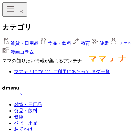
カテゴリ
雑貨・日用品
食品・飲料
教育
健康
ファ
漫画コラム
ママの知りたい情報が集まるアンテナ
ママテナについて
ご利用にあたって
タグ一覧
>
雑貨・日用品
食品・飲料
健康
ベビー用品
おでかけ