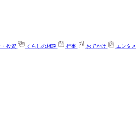
ー・投資
くらしの相談
行事
おでかけ
エンタメ