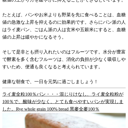
たとえば、パンやお米よりも野菜を先に食べることは、血糖
値の急激な上昇を抑えるのに効果的です。さらにパン派の人
はライ麦パン、ごはん派の人は玄米や五穀米にすると、血糖
値の上昇は緩やかになるそう。
そして是非とも摂り入れたいのはフルーツです。水分が豊富
で酵素を多く含むフルーツは、消化の負担が少なく吸収しや
すいため、便通も良くなると考えられています。
健康な朝食で、一日を元気に過ごしましょう！
ライ麦全粒100％パン・・・混じりけなし、ライ麦全粒粉が
100％で、酸味が少なく、とても食べやすいパンが実現しま
した。Rye whole grain 100% bread 黑麥全麥100％