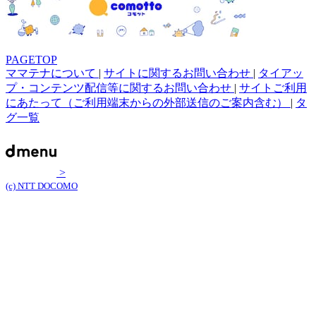
PAGETOP
ママテナについて
|
サイトに関するお問い合わせ
|
タイアッ
プ・コンテンツ配信等に関するお問い合わせ
|
サイトご利用
にあたって（ご利用端末からの外部送信のご案内含む）
|
タ
グ一覧
>
(c) NTT DOCOMO