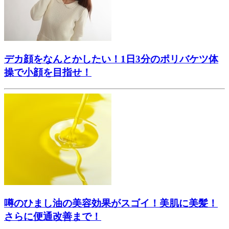
デカ顔をなんとかしたい！1日3分のポリバケツ体
操で小顔を目指せ！
噂のひまし油の美容効果がスゴイ！美肌に美髪！
さらに便通改善まで！