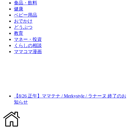
食品・飲料
健康
ベビー用品
おでかけ
どうぶつ
教育
マネー・投資
くらしの相談
ママコマ漫画
【8/26 正午】ママテナ / Merkystyle / ラナーヌ 終了のお
知らせ