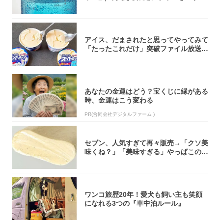
介！
アイス、だまされたと思ってやってみて
「たったこれだけ」突破ファイル放送で
大注目！...
あなたの金運はどう？宝くじに縁がある
時、金運はこう変わる
PR(合同会社デジタルファーム )
セブン、人気すぎて再々販売→「クソ美
味くね？」「美味すぎる」やっぱこのク
オリティ...
ワンコ旅歴20年！愛犬も飼い主も笑顔
になれる3つの『車中泊ルール』