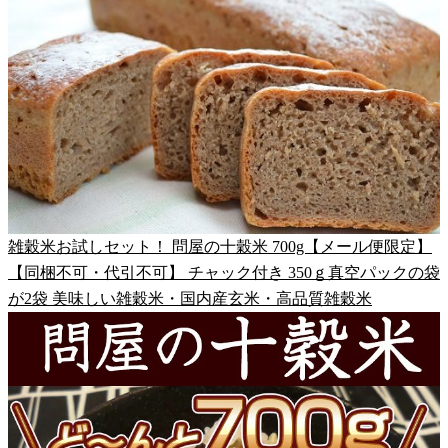
雑穀米お試しセット！ 問屋の十穀米 700g【メール便限定】
【同梱不可・代引不可】 チャック付き 350ｇ真空パックの袋
が2袋 美味しい雑穀米・国内産玄米・高品質雑穀米