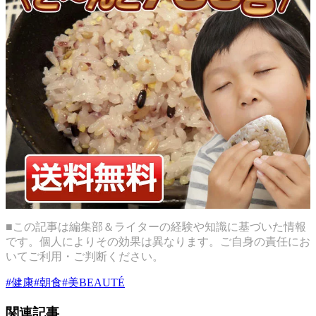
■この記事は編集部＆ライターの経験や知識に基づいた情報
です。個人によりその効果は異なります。ご自身の責任にお
いてご利用・ご判断ください。
#
健康
#
朝食
#
美BEAUTÉ
関連記事