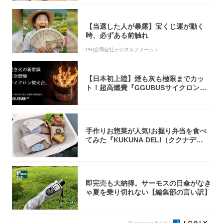
【当選した人が暴露】宝くじ運が動く
時、必ずある前触れ
PR(合同会社デジタルファーム )
【日本初上陸】煙も灰も極限までカッ
ト！超高燃費『GGUBUSサイクロン焚
火台』が...
手作りお惣菜が人気!お握り弁当を食べ
てみた『KUKUNA DELI（ククナデ
リ）...
即完売も大納得。サーモスの日傘がなき
ゃ夏を乗り切れない【編集部の言い訳】
Recommended by