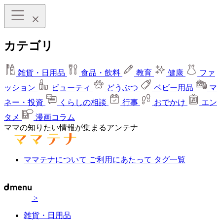
カテゴリ
雑貨・日用品
食品・飲料
教育
健康
ファ
ッション
ビューティ
どうぶつ
ベビー用品
マ
ネー・投資
くらしの相談
行事
おでかけ
エン
タメ
漫画コラム
ママの知りたい情報が集まるアンテナ
ママテナについて
ご利用にあたって
タグ一覧
>
雑貨・日用品