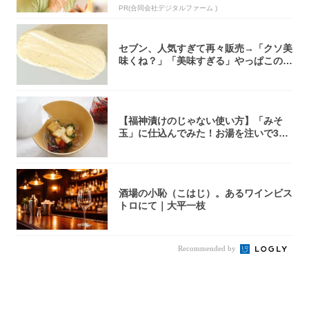
PR(合同会社デジタルファーム )
セブン、人気すぎて再々販売→「クソ美
味くね？」「美味すぎる」やっぱこのク
オリティ...
【福神漬けのじゃない使い方】「みそ
玉」に仕込んでみた！お湯を注いで30
秒で…朝の...
酒場の小恥（こはじ）。あるワインビス
トロにて｜大平一枝
Recommended by