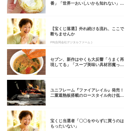
番」「世界一おいしいかも知れない」
「飲めそう」
【宝くじ落選】外れ続ける流れ、ここで
断ちませんか
PR(合同会社デジタルファーム )
セブン、新作はやくも大反響「うまく再
現してる」「スープ美味い具材邪魔って
くらい美...
ユニフレーム『ファイアレイル』発売！
二重遮熱板搭載のロースタイル向け低型
焚き火台
宝くじ当選者「〇〇をやらずに買うのは
もったいない」