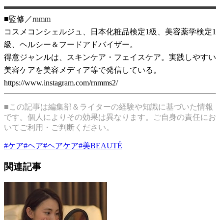
■監修／rnmm
コスメコンシェルジュ、日本化粧品検定1級、美容薬学検定1
級、ヘルシー＆フードアドバイザー。
得意ジャンルは、スキンケア・フェイスケア。実践しやすい
美容ケアを美容メディア等で発信している。
https://www.instagram.com/rnmms2/
■この記事は編集部＆ライターの経験や知識に基づいた情報
です。個人によりその効果は異なります。ご自身の責任にお
いてご利用・ご判断ください。
#
ケア
#
ヘア
#
ヘアケア
#
美BEAUTÉ
関連記事