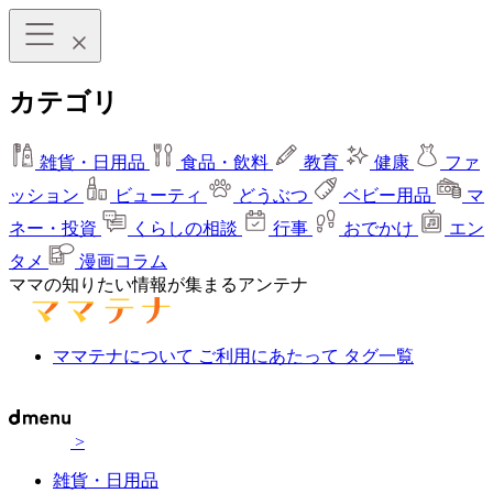
カテゴリ
雑貨・日用品
食品・飲料
教育
健康
ファ
ッション
ビューティ
どうぶつ
ベビー用品
マ
ネー・投資
くらしの相談
行事
おでかけ
エン
タメ
漫画コラム
ママの知りたい情報が集まるアンテナ
ママテナについて
ご利用にあたって
タグ一覧
>
雑貨・日用品