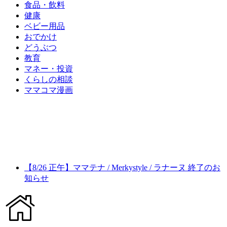
食品・飲料
健康
ベビー用品
おでかけ
どうぶつ
教育
マネー・投資
くらしの相談
ママコマ漫画
【8/26 正午】ママテナ / Merkystyle / ラナーヌ 終了のお
知らせ